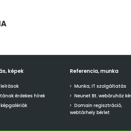
IA
ás, képek
Referencia, munka
 leírások
Munka, IT szolgáltatás
stának érdekes hírek
Neunet Bt. webáruház ké
 képgalériák
Domain regisztráció,
webtárhely bérlet