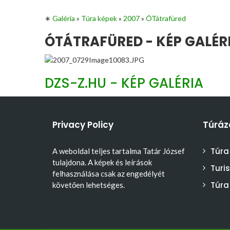
∗
Galéria
»
Túra képek
»
2007
»
ÓTátrafüred
ÓTÁTRAFÜRED - KÉP GALÉR
DZS-Z.HU - KÉP GALÉRIA
Privacy Policy
Túráz
Túra
A weboldal teljes tartalma Tatár József
tulajdona. A képek és leírások
Turi
felhasználása csak az engedélyét
Túra
követően lehetséges.