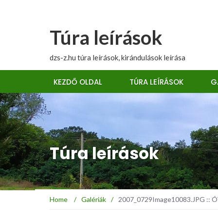
Túra leírások
dzs-z.hu túra leírások, kirándulások leírása
KEZDŐ OLDAL
TÚRA LEÍRÁSOK
G
Túra leírások
Home
/
Galériák
/
2007_0729Image10083.JPG :: ÓT