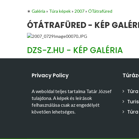
∗
Galéria
»
Túra képek
»
2007
»
ÓTátrafüred
ÓTÁTRAFÜRED - KÉP GALÉR
DZS-Z.HU - KÉP GALÉRIA
Privacy Policy
Túráz
Túra
A weboldal teljes tartalma Tatár József
tulajdona. A képek és leírások
Turi
felhasználása csak az engedélyét
Túra
követően lehetséges.