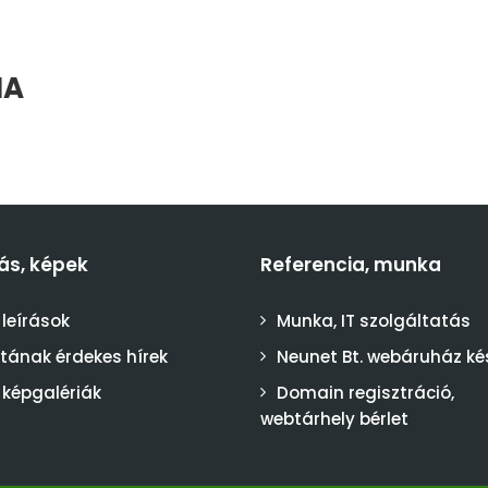
IA
ás, képek
Referencia, munka
 leírások
Munka, IT szolgáltatás
stának érdekes hírek
Neunet Bt. webáruház ké
 képgalériák
Domain regisztráció,
webtárhely bérlet