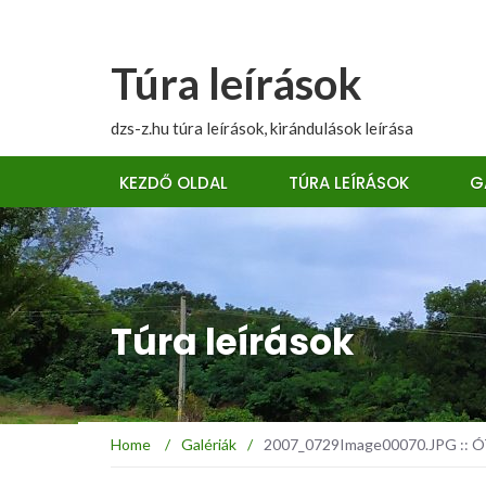
Túra leírások
dzs-z.hu túra leírások, kirándulások leírása
KEZDŐ OLDAL
TÚRA LEÍRÁSOK
G
Túra leírások
Home
/
Galériák
/
2007_0729Image00070.JPG :: ÓT