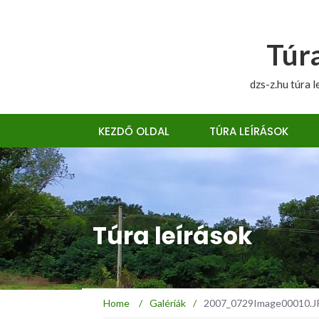
Túra
dzs-z.hu túra l
KEZDŐ OLDAL
TÚRA LEÍRÁSOK
Túra leírások
Home
/
Galériák
/
2007_0729Image00010.JPG