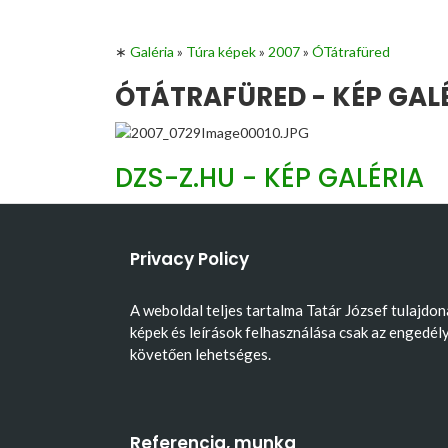
∗
Galéria
»
Túra képek
»
2007
»
ÓTátrafüred
ÓTÁTRAFÜRED - KÉP GAL
DZS-Z.HU - KÉP GALÉRIA
Privacy Policy
A weboldal teljes tartalma Tatár József tulajdon
képek és leírások felhasználása csak az engedél
követően lehetséges.
Referencia, munka