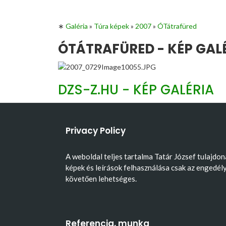
∗
Galéria
»
Túra képek
»
2007
»
ÓTátrafüred
ÓTÁTRAFÜRED - KÉP GAL
DZS-Z.HU - KÉP GALÉRIA
Privacy Policy
A weboldal teljes tartalma Tatár József tulajdon
képek és leírások felhasználása csak az engedél
követően lehetséges.
Referencia, munka