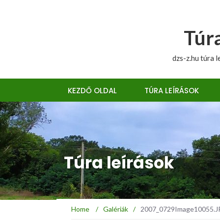
Túra
dzs-z.hu túra l
KEZDŐ OLDAL
TÚRA LEÍRÁSOK
Túra leírások
Home
/
Galériák
/
2007_0729Image10055.JPG