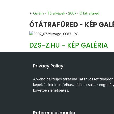
∗
Galéria
»
Túra képek
»
2007
»
ÓTátrafüred
ÓTÁTRAFÜRED - KÉP GAL
DZS-Z.HU - KÉP GALÉRIA
Privacy Policy
A weboldal teljes tartalma Tatár József tulajdon
képek és leírások felhasználása csak az engedél
követően lehetséges.
Referencia, munka