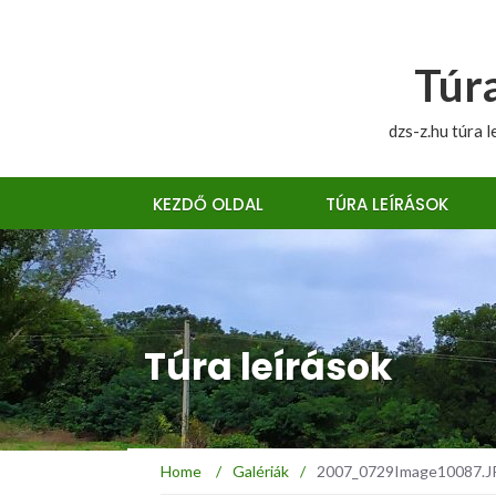
Túra
dzs-z.hu túra l
KEZDŐ OLDAL
TÚRA LEÍRÁSOK
Túra leírások
Home
/
Galériák
/
2007_0729Image10087.JPG