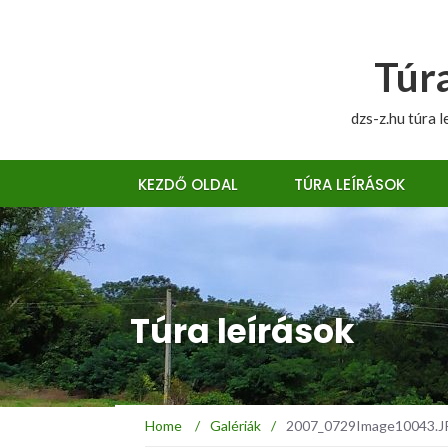
Túra
dzs-z.hu túra l
KEZDŐ OLDAL
TÚRA LEÍRÁSOK
Túra leírások
Home
/
Galériák
/
2007_0729Image10043.JPG