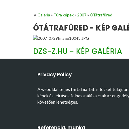
∗
Galéria
»
Túra képek
»
2007
»
ÓTátrafüred
ÓTÁTRAFÜRED - KÉP GAL
DZS-Z.HU - KÉP GALÉRIA
Privacy Policy
A weboldal teljes tartalma Tatár József tulajdon
képek és leírások felhasználása csak az engedél
követően lehetséges.
Referencia, munka