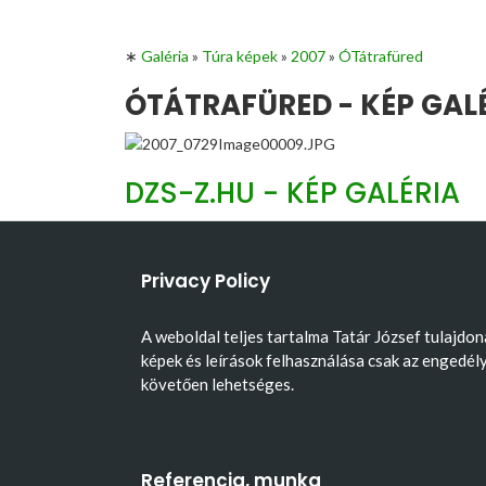
∗
Galéria
»
Túra képek
»
2007
»
ÓTátrafüred
ÓTÁTRAFÜRED - KÉP GAL
DZS-Z.HU - KÉP GALÉRIA
Privacy Policy
A weboldal teljes tartalma Tatár József tulajdon
képek és leírások felhasználása csak az engedél
követően lehetséges.
Referencia, munka