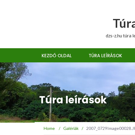
Túra
dzs-z.hu túra l
KEZDŐ OLDAL
TÚRA LEÍRÁSOK
Túra leírások
Home
/
Galériák
/
2007_0729Image00028.JPG