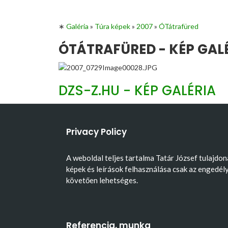
∗
Galéria
»
Túra képek
»
2007
»
ÓTátrafüred
ÓTÁTRAFÜRED - KÉP GAL
DZS-Z.HU - KÉP GALÉRIA
Privacy Policy
A weboldal teljes tartalma Tatár József tulajdon
képek és leírások felhasználása csak az engedél
követően lehetséges.
Referencia, munka