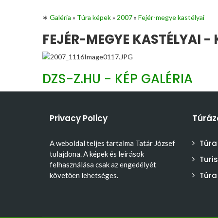
∗
Galéria
»
Túra képek
»
2007
»
Fejér-megye kastélyai
FEJÉR-MEGYE KASTÉLYAI - 
DZS-Z.HU - KÉP GALÉRIA
Privacy Policy
Túráz
Túra
A weboldal teljes tartalma Tatár József
tulajdona. A képek és leírások
Turi
felhasználása csak az engedélyét
Túra
követően lehetséges.