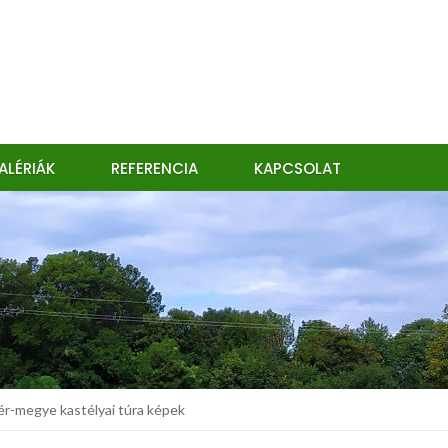
ALÉRIÁK
REFERENCIA
KAPCSOLAT
r-megye kastélyai túra képek