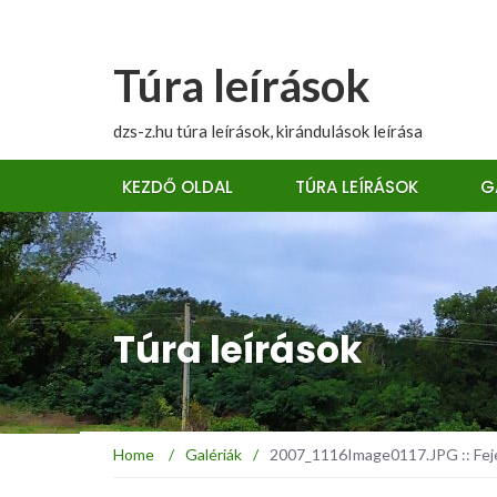
Túra leírások
dzs-z.hu túra leírások, kirándulások leírása
KEZDŐ OLDAL
TÚRA LEÍRÁSOK
G
Túra leírások
Home
/
Galériák
/
2007_1116Image0117.JPG :: Fejé