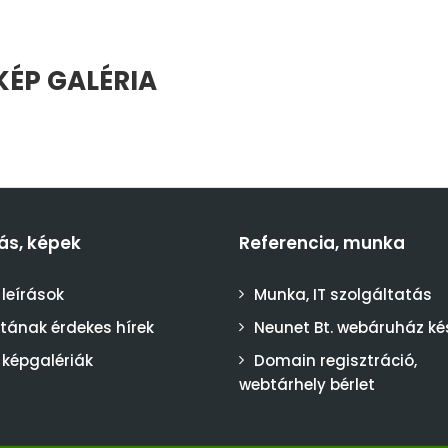
KÉP GALÉRIA
ás, képek
Referencia, munka
 leírások
Munka, IT szolgáltatás
stának érdekes hírek
Neunet Bt. webáruház ké
 képgalériák
Domain regisztráció,
webtárhely bérlet