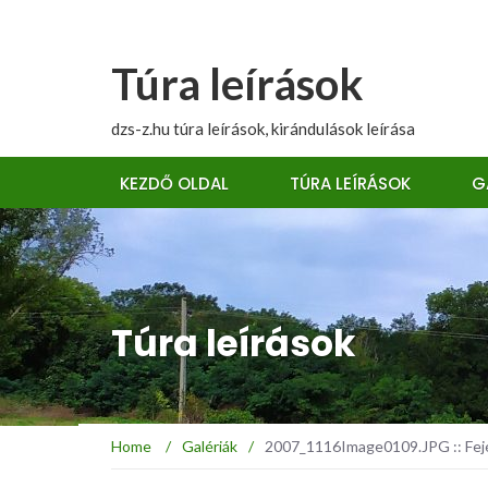
Túra leírások
dzs-z.hu túra leírások, kirándulások leírása
KEZDŐ OLDAL
TÚRA LEÍRÁSOK
G
Túra leírások
Home
/
Galériák
/
2007_1116Image0109.JPG :: Fejé