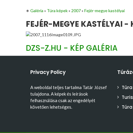
∗
Galéria
»
Túra képek
»
2007
»
Fejér-megye kastélyai
FEJÉR-MEGYE KASTÉLYAI - 
DZS-Z.HU - KÉP GALÉRIA
Privacy Policy
Túráz
Túra
A weboldal teljes tartalma Tatár József
tulajdona. A képek és leírások
Turi
felhasználása csak az engedélyét
Túra
követően lehetséges.