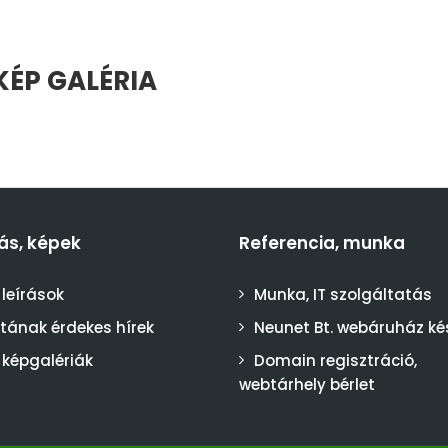
KÉP GALÉRIA
ás, képek
Referencia, munka
 leírások
Munka, IT szolgáltatás
stának érdekes hírek
Neunet Bt. webáruház ké
 képgalériák
Domain regisztráció,
webtárhely bérlet