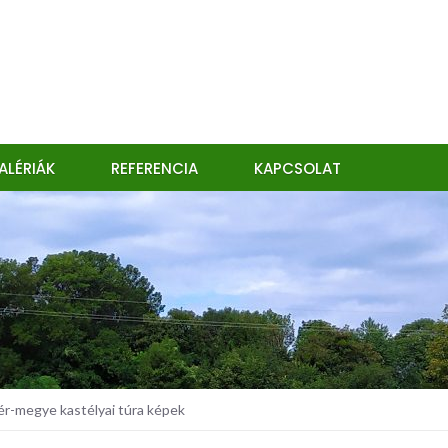
ALÉRIÁK
REFERENCIA
KAPCSOLAT
r-megye kastélyai túra képek