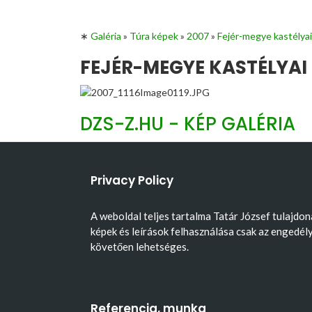
∗
Galéria
»
Túra képek
»
2007
»
Fejér-megye kastélyai
FEJÉR-MEGYE KASTÉLYAI 
DZS-Z.HU - KÉP GALÉRIA
Privacy Policy
A weboldal teljes tartalma Tatár József tulajdon
képek és leírások felhasználása csak az engedél
követően lehetséges.
Referencia, munka