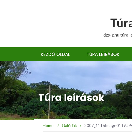
Túra
dzs-z.hu túra l
KEZDŐ OLDAL
TÚRA LEÍRÁSOK
Túra leírások
Home
/
Galériák
/
2007_1116Image0119.JPG :