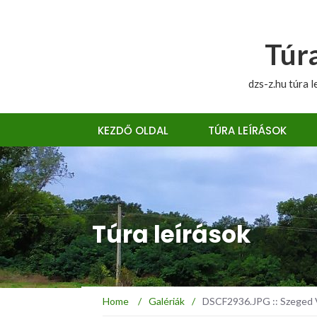
Túra
dzs-z.hu túra l
KEZDŐ OLDAL
TÚRA LEÍRÁSOK
Túra leírások
Home
/
Galériák
/
DSCF2936.JPG :: Szeged 