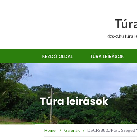
Túra
dzs-z.hu túra l
KEZDŐ OLDAL
TÚRA LEÍRÁSOK
Túra leírások
Home
/
Galériák
/
DSCF2880.JPG :: Szeged 