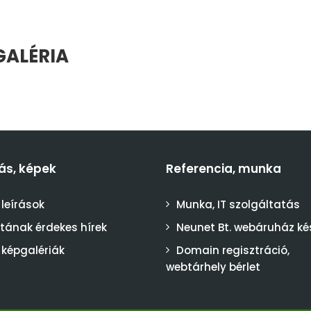
GALÉRIA
ás, képek
Referencia, munka
 leírások
Munka, IT szolgáltatás
stának érdekes hírek
Neunet Bt. webáruház ké
 képgalériák
Domain regisztráció,
webtárhely bérlet