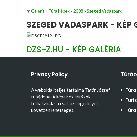
∗
Galéria
»
Túra képek
»
2008
»
Szeged Vadaspark
SZEGED VADASPARK - KÉP 
DZS-Z.HU - KÉP GALÉRIA
Privacy Policy
Túráz
Túra
A weboldal teljes tartalma Tatár József
tulajdona. A képek és leírások
Turi
felhasználása csak az engedélyét
Túra
követően lehetséges.