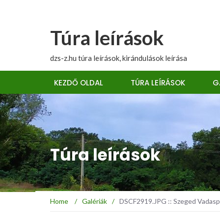
Túra leírások
dzs-z.hu túra leírások, kirándulások leírása
KEZDŐ OLDAL
TÚRA LEÍRÁSOK
G
Túra leírások
Home
/
Galériák
/
DSCF2919.JPG :: Szeged Vadasp