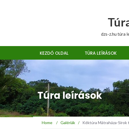
Túra
dzs-z.hu túra l
KEZDŐ OLDAL
TÚRA LEÍRÁSOK
Túra leírások
Home
/
Galériák
/
Kéktúra Mátraháza-Sirok 