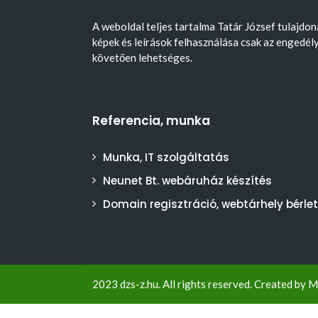
A weboldal teljes tartalma Tatár József tulajdon
képek és leírások felhasználása csak az engedél
követően lehetséges.
Referencia, munka
Munka, IT szolgáltatás
Neunet Bt. webáruház készítés
Domain regisztráció, webtárhely bérlet
2023 dzs-z.hu. All rights reserved. Created by
M