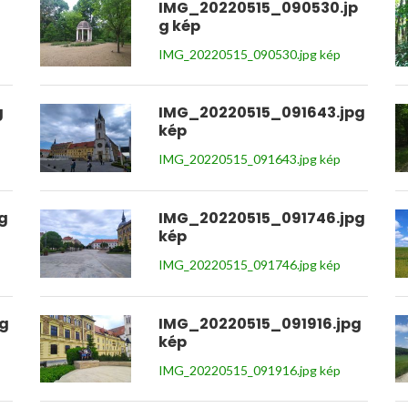
IMG_20220515_090530.jp
g kép
IMG_20220515_090530.jpg kép
g
IMG_20220515_091643.jpg
kép
IMG_20220515_091643.jpg kép
g
IMG_20220515_091746.jpg
kép
IMG_20220515_091746.jpg kép
pg
IMG_20220515_091916.jpg
kép
IMG_20220515_091916.jpg kép