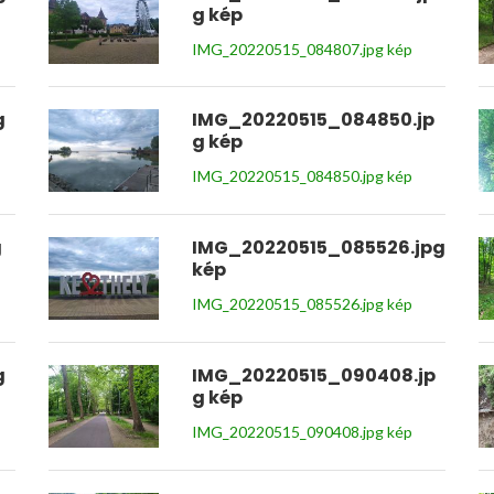
g kép
IMG_20220515_084807.jpg kép
g
IMG_20220515_084850.jp
g kép
IMG_20220515_084850.jpg kép
g
IMG_20220515_085526.jpg
kép
IMG_20220515_085526.jpg kép
g
IMG_20220515_090408.jp
g kép
IMG_20220515_090408.jpg kép