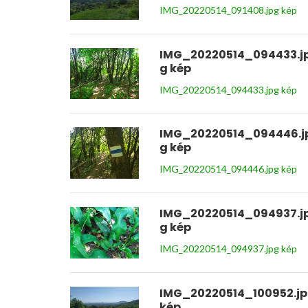
IMG_20220514_091408.jpg kép
IMG_20220514_094433.j
g kép
IMG_20220514_094433.jpg kép
IMG_20220514_094446.j
g kép
IMG_20220514_094446.jpg kép
IMG_20220514_094937.j
g kép
IMG_20220514_094937.jpg kép
IMG_20220514_100952.j
kép