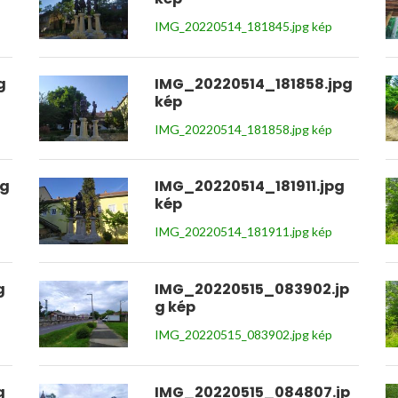
IMG_20220514_181845.jpg kép
g
IMG_20220514_181858.jpg
kép
IMG_20220514_181858.jpg kép
pg
IMG_20220514_181911.jpg
kép
IMG_20220514_181911.jpg kép
g
IMG_20220515_083902.jp
g kép
IMG_20220515_083902.jpg kép
g
IMG_20220515_084807.jp