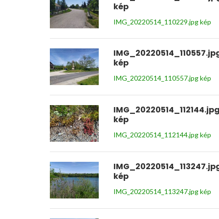
kép
IMG_20220514_110229.jpg kép
IMG_20220514_110557.jp
kép
IMG_20220514_110557.jpg kép
IMG_20220514_112144.jp
kép
IMG_20220514_112144.jpg kép
IMG_20220514_113247.jp
kép
IMG_20220514_113247.jpg kép