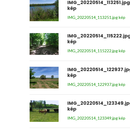
IMG_20220514_113251.jpg
kép
IMG_20220514_113251.jpg kép
IMG_20220514_115222.jp
kép
IMG_20220514_115222.jpg kép
IMG_20220514_122937.jp
kép
IMG_20220514_122937.jpg kép
IMG_20220514_123349.j
kép
IMG_20220514_123349.jpg kép