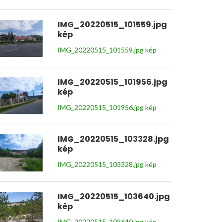
IMG_20220515_101559.jpg
kép
IMG_20220515_101559.jpg kép
IMG_20220515_101956.jpg
kép
IMG_20220515_101956.jpg kép
IMG_20220515_103328.jpg
kép
IMG_20220515_103328.jpg kép
IMG_20220515_103640.jpg
kép
IMG_20220515_103640.jpg kép