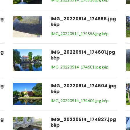
pg
IMG_20220514_174556.jpg
kép
IMG_20220514_174556.jpg kép
pg
IMG_20220514_174601.jpg
kép
IMG_20220514_174601.jpg kép
pg
IMG_20220514_174604.jpg
kép
IMG_20220514_174604.jpg kép
pg
IMG_20220514_174827.jpg
kép