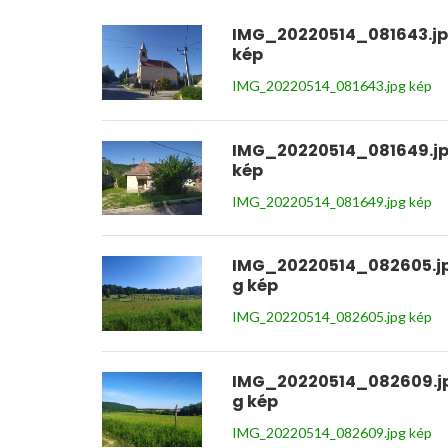
IMG_20220514_081643.j
kép
IMG_20220514_081643.jpg kép
IMG_20220514_081649.j
kép
IMG_20220514_081649.jpg kép
IMG_20220514_082605.j
g kép
IMG_20220514_082605.jpg kép
IMG_20220514_082609.j
g kép
IMG_20220514_082609.jpg kép