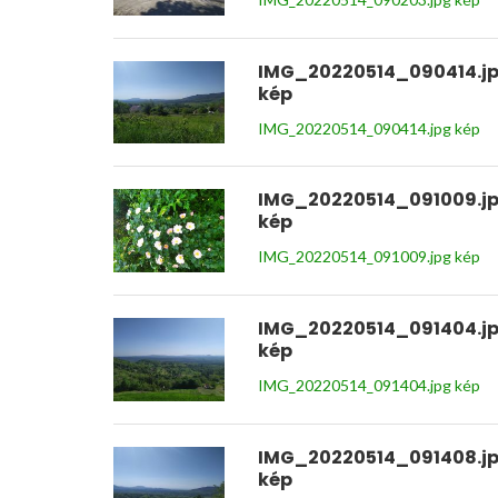
IMG_20220514_090414.j
kép
IMG_20220514_090414.jpg kép
IMG_20220514_091009.j
kép
IMG_20220514_091009.jpg kép
IMG_20220514_091404.j
kép
IMG_20220514_091404.jpg kép
IMG_20220514_091408.j
kép