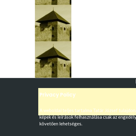
Privacy Policy
A weboldal teljes tartalma Tatár József tulajdon
képek és leírások felhasználása csak az engedél
követően lehetséges.