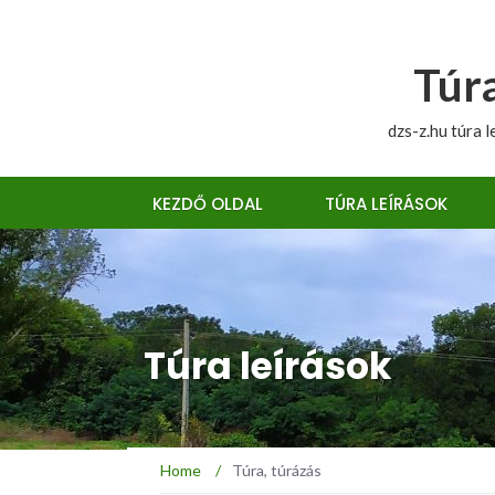
Túra
dzs-z.hu túra l
KEZDŐ OLDAL
TÚRA LEÍRÁSOK
Túra leírások
Home
/
Túra, túrázás