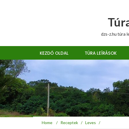
Túra
dzs-z.hu túra l
KEZDŐ OLDAL
TÚRA LEÍRÁSOK
Home
/
Receptek
/
Leves
/