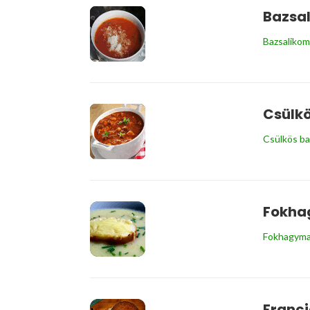
Bazsa
Bazsalikom
Csülk
Csülkös ba
Fokha
Fokhagyma
Franc