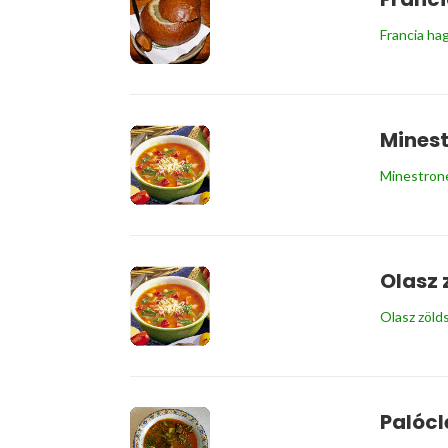
Francia ha
Minest
Minestrone
Olasz 
Olasz zöld
Palócl