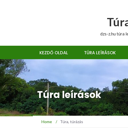
Túra
dzs-z.hu túra l
KEZDŐ OLDAL
TÚRA LEÍRÁSOK
Túra leírások
Home
/
Túra, túrázás