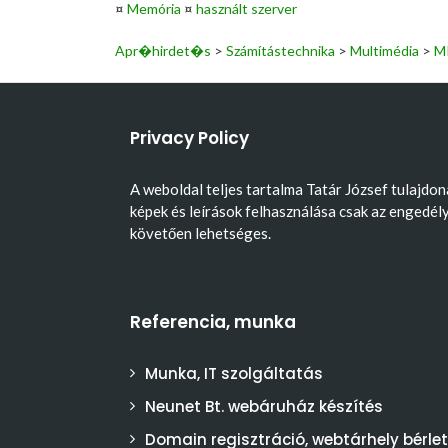
¤
Memória
¤
használt szerver
Apr�hirdet�s
>
Számítástechnika
>
Multimédia
>
M
Privacy Policy
A weboldal teljes tartalma Tatár József tulajdon
képek és leírások felhasználása csak az engedél
követően lehetséges.
Referencia, munka
Munka, IT szolgáltatás
Neunet Bt. webáruház készítés
Domain regisztráció, webtárhely bérlet