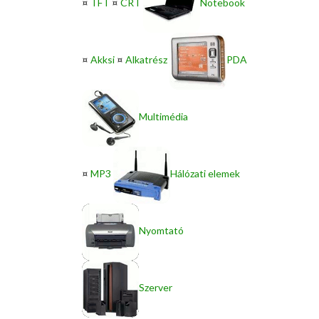
¤
TFT
¤
CRT
Notebook
¤
Akksi
¤
Alkatrész
PDA
Multimédia
¤
MP3
Hálózati elemek
Nyomtató
Szerver