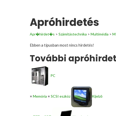
Apróhirdetés
Apr�hirdet�s
>
Számítástechnika
>
Multimédia
>
M
Ebben a típusban most nincs hirdetés!
További apróhirdet
PC
¤
Memória
¤
SCSI eszköz
Kijelzõ