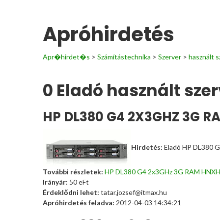
Apróhirdetés
Apr�hirdet�s
>
Számítástechnika
>
Szerver
>
használt s
0 Eladó használt szerv
HP DL380 G4 2X3GHZ 3G 
Hirdetés:
Eladó HP DL380 G
További részletek:
HP DL380 G4 2x3GHz 3G RAM HNX
Irányár:
50
eFt
Érdeklődni lehet:
tatar.jozsef@itmax.hu
Apróhirdetés feladva:
2012-04-03 14:34:21