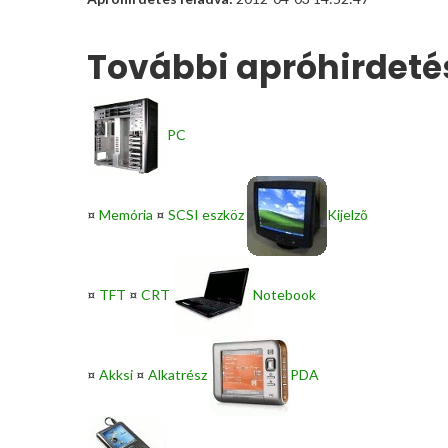
További apróhirdeté
PC
¤
Memória
¤
SCSI eszköz
Kijelzõ
¤
TFT
¤
CRT
Notebook
¤
Akksi
¤
Alkatrész
PDA