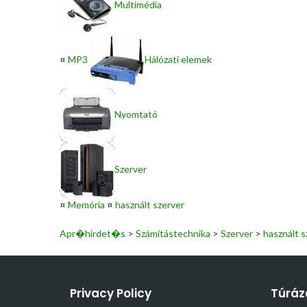
Multimédia
¤
MP3
Hálózati elemek
Nyomtató
Szerver
¤
Memória
¤
használt szerver
Apr�hirdet�s
>
Számítástechnika
>
Szerver
>
használt s
Privacy Policy
Túráz