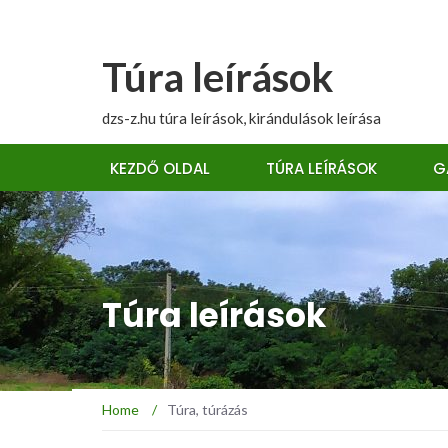
Túra leírások
dzs-z.hu túra leírások, kirándulások leírása
KEZDŐ OLDAL
TÚRA LEÍRÁSOK
G
Túra leírások
Home
/
Túra, túrázás