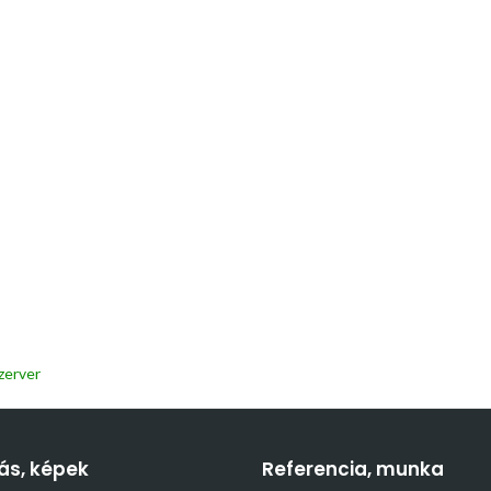
zerver
ás, képek
Referencia, munka