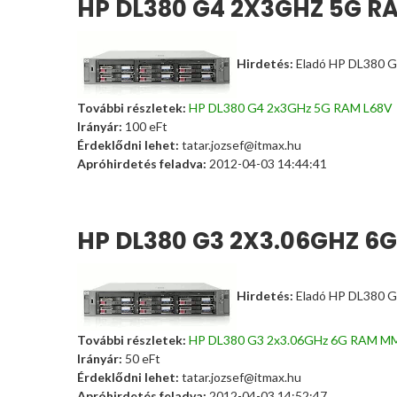
HP DL380 G4 2X3GHZ 5G R
Hirdetés:
Eladó HP DL380 G
További részletek:
HP DL380 G4 2x3GHz 5G RAM L68V
Irányár:
100
eFt
Érdeklődni lehet:
tatar.jozsef@itmax.hu
Apróhirdetés feladva:
2012-04-03 14:44:41
HP DL380 G3 2X3.06GHZ 6
Hirdetés:
Eladó HP DL380 G
További részletek:
HP DL380 G3 2x3.06GHz 6G RAM M
Irányár:
50
eFt
Érdeklődni lehet:
tatar.jozsef@itmax.hu
Apróhirdetés feladva:
2012-04-03 14:52:47