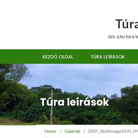
Túra
dzs-z.hu túra l
KEZDŐ OLDAL
TÚRA LEÍRÁSOK
Túra leírások
Home
/
Galériák
/
2007_0624Image0141.JPG :