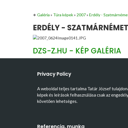
∗
Galéria
»
Túra képek
»
2007
»
Erdély - Szatmárnéme
ERDÉLY - SZATMÁRNÉMETI
DZS-Z.HU - KÉP GALÉRIA
Privacy Policy
A weboldal teljes tartalma Tatár József tulajdon
képek és leírások felhasználása csak az engedél
követően lehetséges.
Referencia, munka