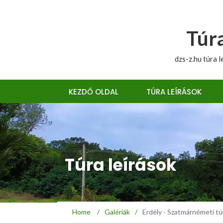
Túra
dzs-z.hu túra l
KEZDŐ OLDAL
TÚRA LEÍRÁSOK
Túra leírások
Home
/
Galériák
/
Erdély - Szatmárnémeti t