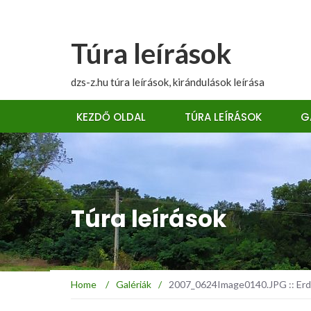
Túra leírások
dzs-z.hu túra leírások, kirándulások leírása
KEZDŐ OLDAL
TÚRA LEÍRÁSOK
G
Túra leírások
Home
/
Galériák
/
2007_0624Image0140.JPG :: Erdé