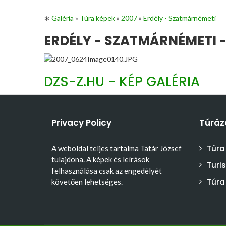
∗
Galéria
»
Túra képek
»
2007
»
Erdély - Szatmárnémeti
ERDÉLY - SZATMÁRNÉMETI -
DZS-Z.HU - KÉP GALÉRIA
Privacy Policy
Túráz
Túra
A weboldal teljes tartalma Tatár József
tulajdona. A képek és leírások
Turi
felhasználása csak az engedélyét
Túra
követően lehetséges.