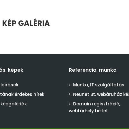
 KÉP GALÉRIA
ás, képek
Referencia, munka
 leírások
Munka, IT szolgáltatás
stának érdekes hírek
Neunet Bt. webáruház ké
 képgalériák
Domain regisztráció,
webtárhely bérlet