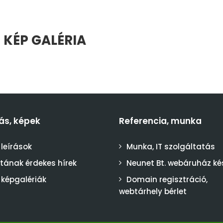
 KÉP GALÉRIA
ás, képek
Referencia, munka
 leírások
Munka, IT szolgáltatás
stának érdekes hírek
Neunet Bt. webáruház ké
 képgalériák
Domain regisztráció,
webtárhely bérlet