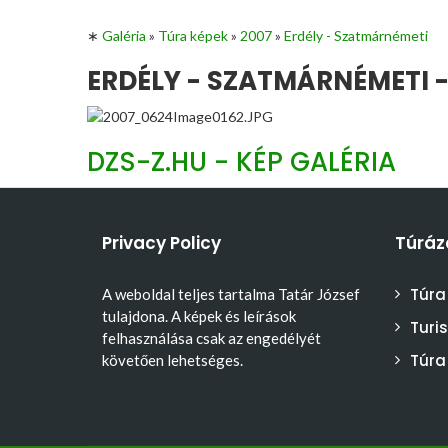
∗
Galéria
»
Túra képek
»
2007
»
Erdély - Szatmárnémeti
ERDÉLY - SZATMÁRNÉMETI -
DZS-Z.HU - KÉP GALÉRIA
Privacy Policy
Túráz
Túra
A weboldal teljes tartalma Tatár József
tulajdona. A képek és leírások
Turi
felhasználása csak az engedélyét
Túra
követően lehetséges.