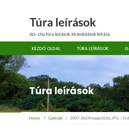
Túra leírások
dzs-z.hu túra leírások, kirándulások leírása
KEZDŐ OLDAL
TÚRA LEÍRÁSOK
G
Túra leírások
Home
/
Galériák
/
2007_0624Image0162.JPG :: Erdé