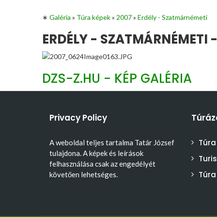
∗
Galéria
»
Túra képek
»
2007
»
Erdély - Szatmárnémeti
ERDÉLY - SZATMÁRNÉMETI -
DZS-Z.HU - KÉP GALÉRIA
Privacy Policy
Túráz
Túra
A weboldal teljes tartalma Tatár József
tulajdona. A képek és leírások
Turi
felhasználása csak az engedélyét
Túra
követően lehetséges.