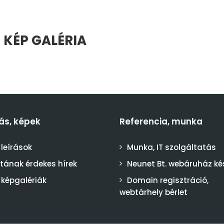
 KÉP GALÉRIA
ás, képek
Referencia, munka
 leírások
Munka, IT szolgáltatás
stának érdekes hírek
Neunet Bt. webáruház ké
 képgalériák
Domain regisztráció,
webtárhely bérlet