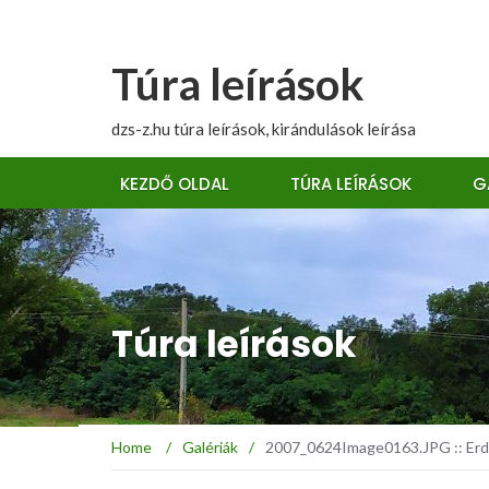
Túra leírások
dzs-z.hu túra leírások, kirándulások leírása
KEZDŐ OLDAL
TÚRA LEÍRÁSOK
G
Túra leírások
Home
/
Galériák
/
2007_0624Image0163.JPG :: Erdé