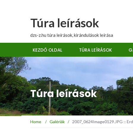
Túra leírások
dzs-z.hu túra leírások, kirándulások leírása
KEZDŐ OLDAL
TÚRA LEÍRÁSOK
G
Túra leírások
Home
/
Galériák
/
2007_0624Image0129.JPG :: Erdé