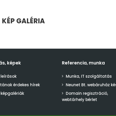
 KÉP GALÉRIA
ás, képek
Referencia, munka
 leírások
Munka, IT szolgáltatás
stának érdekes hírek
Neunet Bt. webáruház ké
 képgalériák
Domain regisztráció,
webtárhely bérlet