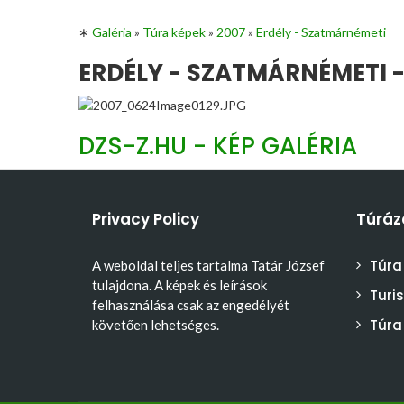
∗
Galéria
»
Túra képek
»
2007
»
Erdély - Szatmárnémeti
ERDÉLY - SZATMÁRNÉMETI -
DZS-Z.HU - KÉP GALÉRIA
Privacy Policy
Túráz
Túra
A weboldal teljes tartalma Tatár József
tulajdona. A képek és leírások
Turi
felhasználása csak az engedélyét
Túra
követően lehetséges.