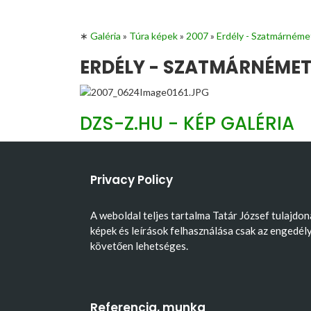
∗
Galéria
»
Túra képek
»
2007
»
Erdély - Szatmárnéme
ERDÉLY - SZATMÁRNÉMETI
DZS-Z.HU - KÉP GALÉRIA
Privacy Policy
A weboldal teljes tartalma Tatár József tulajdon
képek és leírások felhasználása csak az engedél
követően lehetséges.
Referencia, munka