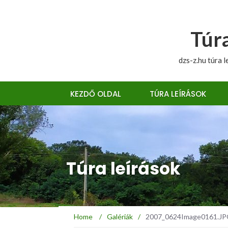
Túra
dzs-z.hu túra l
KEZDŐ OLDAL
TÚRA LEÍRÁSOK
Túra leírások
Home
/
Galériák
/
2007_0624Image0161.JPG :