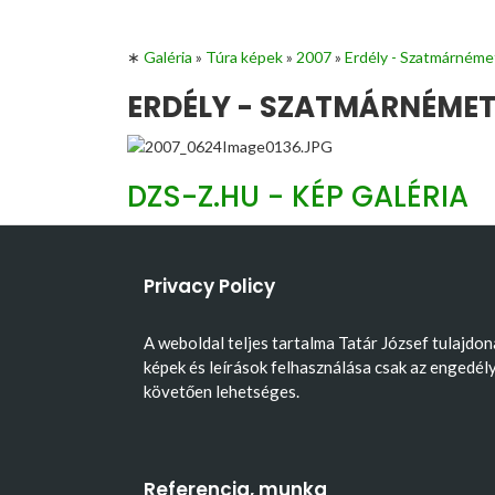
∗
Galéria
»
Túra képek
»
2007
»
Erdély - Szatmárnéme
ERDÉLY - SZATMÁRNÉMETI
DZS-Z.HU - KÉP GALÉRIA
Privacy Policy
A weboldal teljes tartalma Tatár József tulajdon
képek és leírások felhasználása csak az engedél
követően lehetséges.
Referencia, munka