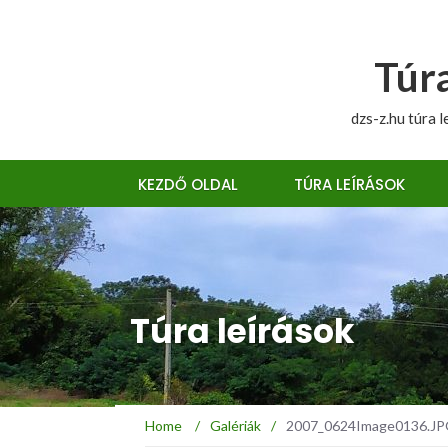
Túra
dzs-z.hu túra l
KEZDŐ OLDAL
TÚRA LEÍRÁSOK
Túra leírások
Home
/
Galériák
/
2007_0624Image0136.JPG :