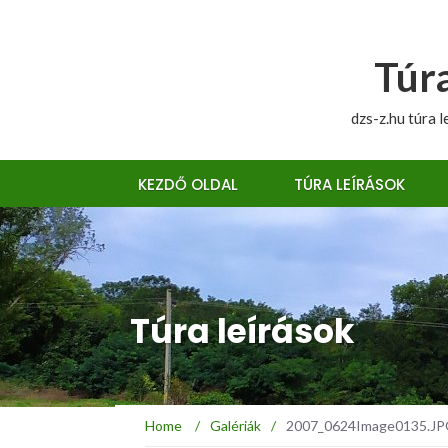
Túra
dzs-z.hu túra l
KEZDŐ OLDAL
TÚRA LEÍRÁSOK
Túra leírások
Home
/
Galériák
/
2007_0624Image0135.JPG :