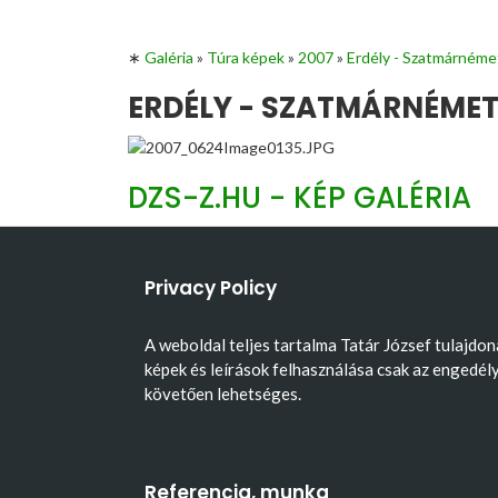
∗
Galéria
»
Túra képek
»
2007
»
Erdély - Szatmárnéme
ERDÉLY - SZATMÁRNÉMETI
DZS-Z.HU - KÉP GALÉRIA
Privacy Policy
A weboldal teljes tartalma Tatár József tulajdon
képek és leírások felhasználása csak az engedél
követően lehetséges.
Referencia, munka