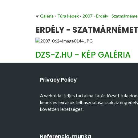
∗
Galéria
»
Túra képek
»
2007
»
Erdély - Szatmárnéme
ERDÉLY - SZATMÁRNÉMETI
DZS-Z.HU - KÉP GALÉRIA
Privacy Policy
A weboldal teljes tartalma Tatár József tulajdon
képek és leírások felhasználása csak az engedél
követően lehetséges.
Referencia, munka