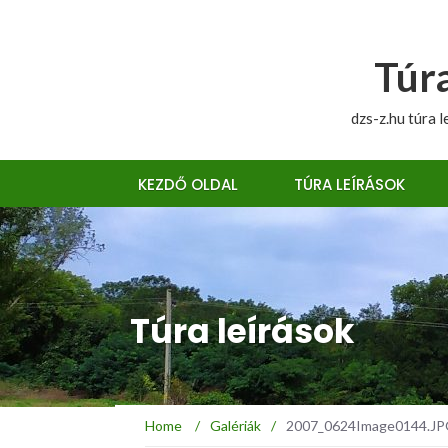
Túra
dzs-z.hu túra l
KEZDŐ OLDAL
TÚRA LEÍRÁSOK
Túra leírások
Home
/
Galériák
/
2007_0624Image0144.JPG :