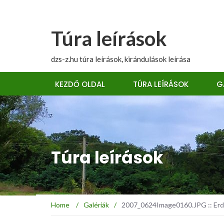
Túra leírások
dzs-z.hu túra leírások, kirándulások leírása
KEZDŐ OLDAL
TÚRA LEÍRÁSOK
G
Túra leírások
Home
/
Galériák
/
2007_0624Image0160.JPG :: Erdé