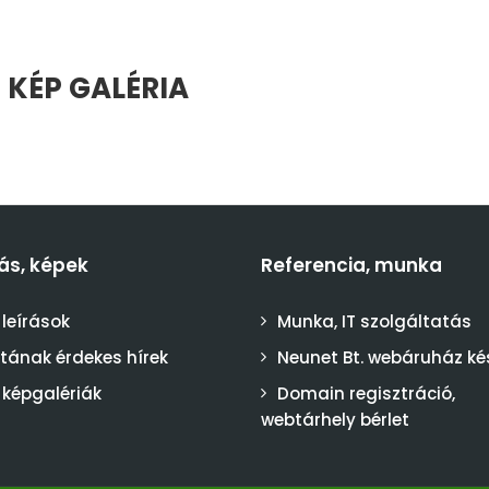
 KÉP GALÉRIA
ás, képek
Referencia, munka
 leírások
Munka, IT szolgáltatás
stának érdekes hírek
Neunet Bt. webáruház ké
 képgalériák
Domain regisztráció,
webtárhely bérlet