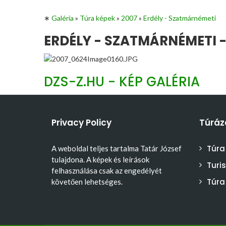
∗
Galéria
»
Túra képek
»
2007
»
Erdély - Szatmárnémeti
ERDÉLY - SZATMÁRNÉMETI -
DZS-Z.HU - KÉP GALÉRIA
Privacy Policy
Túráz
Túra
A weboldal teljes tartalma Tatár József
tulajdona. A képek és leírások
Turi
felhasználása csak az engedélyét
Túra
követően lehetséges.