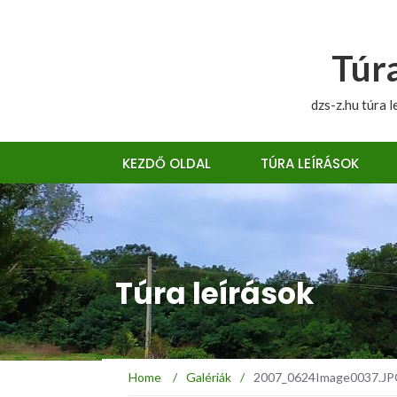
Túra
dzs-z.hu túra l
KEZDŐ OLDAL
TÚRA LEÍRÁSOK
Túra leírások
Home
/
Galériák
/
2007_0624Image0037.JPG :