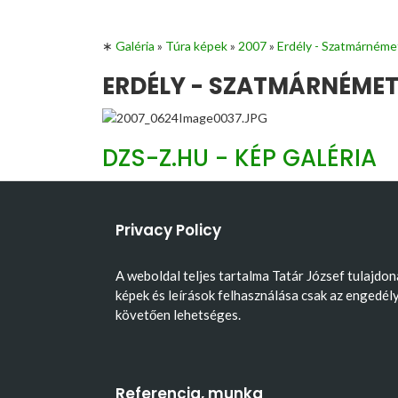
∗
Galéria
»
Túra képek
»
2007
»
Erdély - Szatmárnéme
ERDÉLY - SZATMÁRNÉMETI
DZS-Z.HU - KÉP GALÉRIA
Privacy Policy
A weboldal teljes tartalma Tatár József tulajdon
képek és leírások felhasználása csak az engedél
követően lehetséges.
Referencia, munka