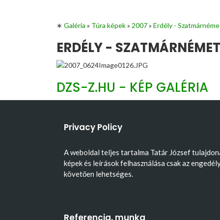
∗
Galéria
»
Túra képek
»
2007
»
Erdély - Szatmárnéme
ERDÉLY - SZATMÁRNÉMETI
DZS-Z.HU - KÉP GALÉRIA
Privacy Policy
A weboldal teljes tartalma Tatár József tulajdon
képek és leírások felhasználása csak az engedél
követően lehetséges.
Referencia, munka