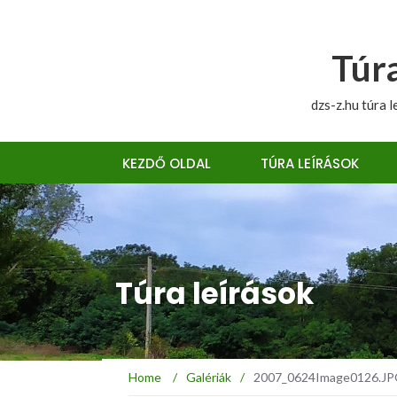
Túra
dzs-z.hu túra l
KEZDŐ OLDAL
TÚRA LEÍRÁSOK
Túra leírások
Home
/
Galériák
/
2007_0624Image0126.JPG :