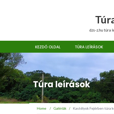
Túra
dzs-z.hu túra l
KEZDŐ OLDAL
TÚRA LEÍRÁSOK
Túra leírások
Home
/
Galériák
/
Kastélyok Fejérben túra 