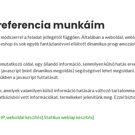
 referencia munkáim
módszerrel a feladat jellegétől függően. Általában a weboldal, webla
, eshop és sok egyéb fantázianévvel ellátott dinamikus programozást
 bemutatkozó oldal, egy állandó információ, semmilyen külső hatás 
pl. javascript (mint dinamikus megoldás) segítségével lehet megoldan
jükben a javascript futtatását.
, amelyek valamilyen külső információ hatására változó tartalommal
atbázisból vett információkat, termékeket jelenítünk meg. Ezzel biz
P, weboldal készítés
|
Statikus weblap készítés
|