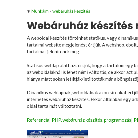
∗
Munkáim
»
webáruház készítés
Webáruház készítés
A weboldal készítés történhet statikus, vagy dinamikus 
tartalmú website megjelenést értjük. A webshop, ebolt
tartalmat jelenítenek meg.
Statikus weblap alatt azt értjük, hogy a tartalom egy
az weboldalaknál is lehet némi változás, de akkor azt 
hiánya miatt sokan letiltják/letiltották már a böngésző
Dinamikus weblapnak, weboldalnak azon siteokat értjük
internetes webáruház készítés. Ekkor általában egy ad
oldal tartalmát változtatni.
Referencia
|
PHP, webáruház készítés, programozás
|
PH