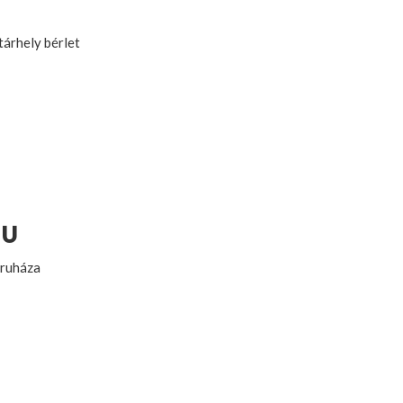
tárhely bérlet
HU
áruháza