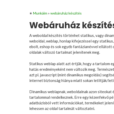
∗
Munkáim
»
webáruház készítés
Webáruház készíté
A weboldal készítés történhet statikus, vagy dinam
weboldal, weblap, honlap kifejezéssel egy statikus
ebolt, eshop és sok egyéb fantázianévvel ellátott
oldalak változó tartalmat jelenítenek meg.
Statikus weblap alatt azt értjük, hogy a tartalom 
hatás eredményeként nem változik meg. Természete
azt pl. javascript (mint dinamikus megoldás) segít
internet biztonság hiánya miatt sokan letiltják/let
Dinamikus weblapnak, weboldalnak azon siteokat é
tartalommal rendelkeznek. Erre egy kézenfekvő pél
adatbázisból vett információkat, termékeket jelen
lehessen az oldal tartalmát változtatni.