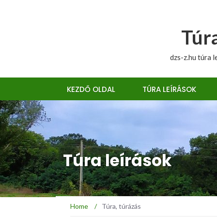
Túra
dzs-z.hu túra l
KEZDŐ OLDAL
TÚRA LEÍRÁSOK
Túra leírások
Home
/
Túra, túrázás