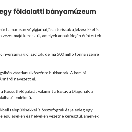
e egy földalatti bányamúzeum
r hamarosan végigjárhatják a turisták a jelzésekkel is
en vezet majd keresztül, amelyek annak idején érintettek
õ nyersanyagról szóltak, de ma 500 millió tonna szénre
yikén váratlanul kõszénre bukkantak. A komlói
Annáról nevezett el.
a Kossuth-légaknát valamint a Béta-, a Diagonál-, a
található emlékmû.
kbeli településekkel is összefogtak és jelenleg egy
 a településeken és helyeken vezetne keresztül, amelyek