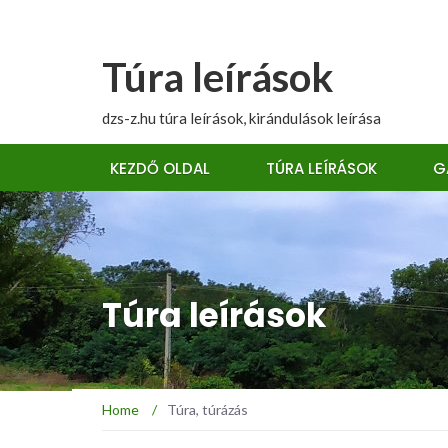
Túra leírások
dzs-z.hu túra leírások, kirándulások leírása
KEZDŐ OLDAL
TÚRA LEÍRÁSOK
G
Túra leírások
Home
/
Túra, túrázás