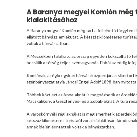
A Baranya megyei Komlón még ta
kialakításához
A Baranya megyei Komlón még tart a fellelhetõ tárgyi emlék
ellátott bányász-emlékutat. A kétszáz kilométeres turistaú
voltak a bányászatban.
A Mecsekben található az ország egyetlen kokszolható feke
becsülik a térség teljes szénvagyonát. Ebbõl az eddig lefe
Komlónak, a régió egykori bányászközpontjának sikertört
szénbányászat atyja Jánosi Engel Adolf 1898-ban nyitotta 
Többek közt ezt az Anna-aknát is megnézhetik az érdeklõdõ
Macskalikon-, a Gesztenyés- és a Zobák-aknát. A túra része
A városkörnyéki régi aknákat is megismerhetik az érdeklõd
kétszáz kilométeres turistaútvonal kialakításán fáradoznak
annak idején érintettek voltak a bányászatban.