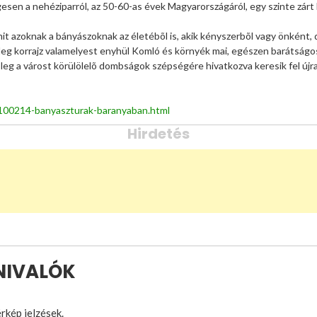
gesen a nehéziparról, az 50-60-as évek Magyarországáról, egy szinte zárt
t azoknak a bányászoknak az életébõl is, akik kényszerbõl vagy önként, 
ideg korrajz valamelyest enyhül Komló és környék mai, egészen barátságos
leg a várost körülölelõ dombságok szépségére hivatkozva keresik fel újra 
0100214-banyaszturak-baranyaban.html
Hirdetés
DNIVALÓK
érkép jelzések.