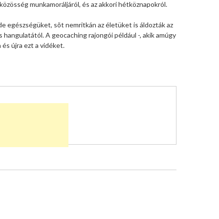
 közösség munkamoráljáról, és az akkori hétköznapokról.
de egészségüket, sõt nemritkán az életüket is áldozták az
 hangulatától. A geocaching rajongói például -, akik amúgy
és újra ezt a vidéket.