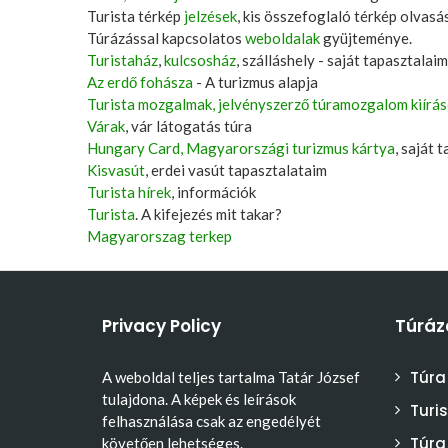
Turista térkép
jelzések
, kis összefoglaló térkép olvasá
Túrázással kapcsolatos
weboldalak
gyüjteménye.
Turistaház
,
kulcsosház
, szálláshely - saját tapasztalaim
Az erdő fohásza
- A turizmus alapja
Turista mozgalmak, jelvényszerző túramozgalom kiírá
Várak
, vár látogatás túra
Hungary Card, Magyarországi turizmus kártya
, saját 
Kisvasút
, erdei vasút tapasztalataim
Turista hírek
, információk
Turista
. A kifejezés mit takar?
Magyarorszag terkep
Privacy Policy
Túráz
Túra
A weboldal teljes tartalma Tatár József
tulajdona. A képek és leírások
Turi
felhasználása csak az engedélyét
Túra
követően lehetséges.