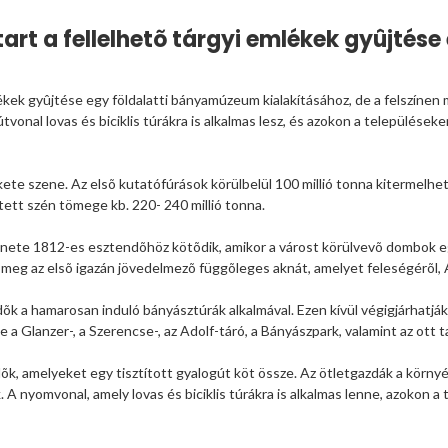
rt a fellelhetõ tárgyi emlékek gyûjtés
ek gyûjtése egy földalatti bányamúzeum kialakításához, de a felszínen má
tvonal lovas és biciklis túrákra is alkalmas lesz, és azokon a települések
te szene. Az elsõ kutatófúrások körülbelül 100 millió tonna kitermelhet
jtett szén tömege kb. 220- 240 millió tonna.
énete 1812-es esztendõhöz kötõdik, amikor a várost körülvevõ dombok eg
meg az elsõ igazán jövedelmezõ függõleges aknát, amelyet feleségérõl, 
k a hamarosan induló bányásztúrák alkalmával. Ezen kívül végigjárhatják 
 a Glanzer-, a Szerencse-, az Adolf-táró, a Bányászpark, valamint az ott 
õk, amelyeket egy tisztított gyalogút köt össze. Az ötletgazdák a környé
. A nyomvonal, amely lovas és biciklis túrákra is alkalmas lenne, azokon