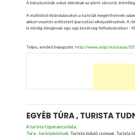
A bányásztúrák sokat elárulnak az adott városról, érintõle
A múltidézõ kirándulásokon a turisták megérthetnek valami
akkori vezetés erõltetett iparosítási elképzeléseinek. A r
is mindig élenjárnak egy-egy kistérség felfedezésében - fõ
Teljes, eredeti bejegyzés:
http://www.origo.hu/utazas/2
EGYÉB TÚRA , TURISTA TU
A turista tízparancsolata
.
Túra-, turistajelzések
. Turista induló csomag. Turista t