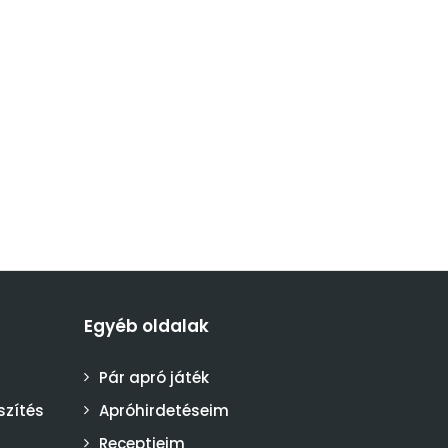
Egyéb oldalak
Pár apró játék
szítés
Apróhirdetéseim
Receptjeim