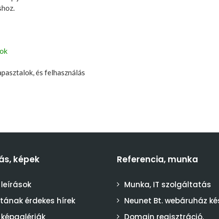
shoz.
sok
tapasztalok, és felhasználás
ás, képek
Referencia, munka
 leírások
Munka, IT szolgáltatás
stának érdekes hírek
Neunet Bt. webáruház ké
 képgalériák
Domain regisztráció,