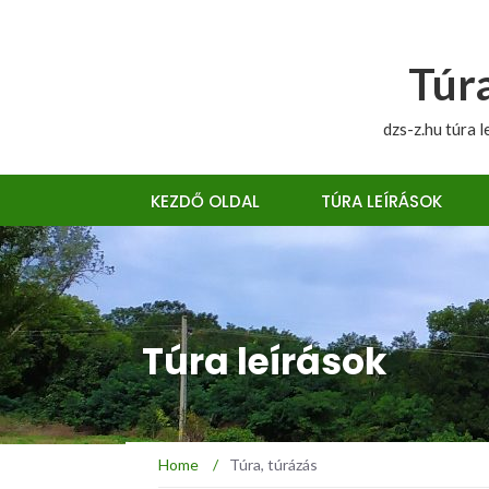
Túra
dzs-z.hu túra l
KEZDŐ OLDAL
TÚRA LEÍRÁSOK
Túra leírások
Home
/
Túra, túrázás