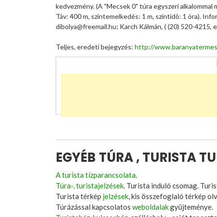
kedvezmény. (A "Mecsek 0" túra egyszeri alkalommal m
Táv: 400 m, szintemelkedés: 1 m, szintidõ: 1 óra). Info
dibolya@freemail.hu; Karch Kálmán, ( (20) 520-4215, e
Teljes, eredeti bejegyzés:
http://www.baranyatermes
EGYÉB TÚRA , TURISTA T
A turista tízparancsolata
.
Túra-, turistajelzések
. Turista induló csomag. Turis
Turista térkép
jelzések
, kis összefoglaló térkép ol
Túrázással kapcsolatos
weboldalak
gyüjteménye.