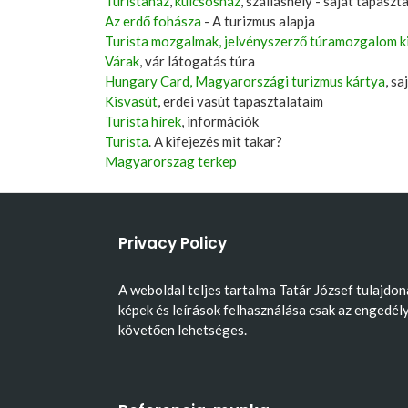
Turistaház
,
kulcsosház
, szálláshely - saját tapaszt
Az erdő fohásza
- A turizmus alapja
Turista mozgalmak, jelvényszerző túramozgalom k
Várak
, vár látogatás túra
Hungary Card, Magyarországi turizmus kártya
, s
Kisvasút
, erdei vasút tapasztalataim
Turista hírek
, információk
Turista
. A kifejezés mit takar?
Magyarorszag terkep
Privacy Policy
A weboldal teljes tartalma Tatár József tulajdon
képek és leírások felhasználása csak az engedél
követően lehetséges.