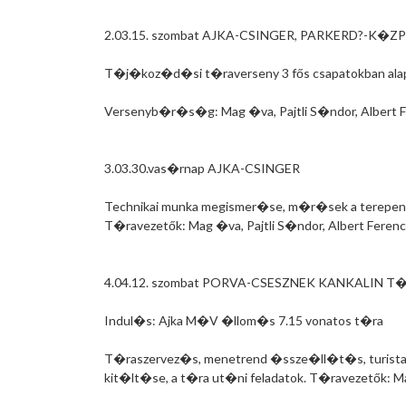
2.03.15. szombat AJKA-CSINGER, PARKERD?-K�ZPO
T�j�koz�d�si t�raverseny 3 fős csapatokban ala
Versenyb�r�s�g: Mag �va, Pajtli S�ndor, Albert 
3.03.30.vas�rnap AJKA-CSINGER
Technikai munka megismer�se, m�r�sek a terepen
T�ravezetők: Mag �va, Pajtli S�ndor, Albert Ferenc
4.04.12. szombat PORVA-CSESZNEK KANKALIN 
Indul�s: Ajka M�V �llom�s 7.15 vonatos t�ra
T�raszervez�s, menetrend �ssze�ll�t�s, turistaje
kit�lt�se, a t�ra ut�ni feladatok. T�ravezetők: M