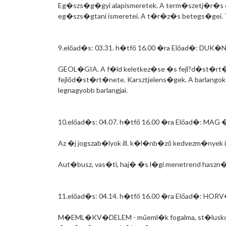
Eg�szs�g�gyi alapismeretek. A term�szetj�r�s
eg�szs�gtani ismeretei. A t�r�z�s betegs�gei. 
9.előad�s: 03.31. h�tfő 16.00 �ra Előad�: DUK�
GEOL�GIA. A f�ld keletkez�se �s fejl?d�st�rt�ne
fejlőd�st�rt�nete. Karsztjelens�gek. A barlangok 
legnagyobb barlangjai.
10.előad�s: 04.07. h�tfő 16.00 �ra Előad�: MAG
Az �j jogszab�lyok ill. k�l�nb�ző kedvezm�nyek 
Aut�busz, vas�ti, haj� �s l�gi menetrend haszn�
11.előad�s: 04.14. h�tfő 16.00 �ra Előad�: HO
M�EML�KV�DELEM - műeml�k fogalma, st�luskor