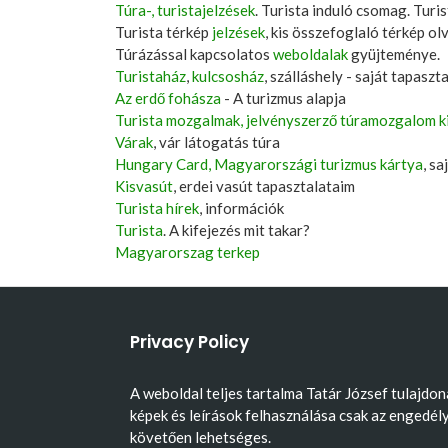
Túra-, turistajelzések
. Turista induló csomag. Turis
Turista térkép
jelzések
, kis összefoglaló térkép ol
Túrázással kapcsolatos
weboldalak
gyüjteménye.
Turistaház
,
kulcsosház
, szálláshely - saját tapaszt
Az erdő fohásza
- A turizmus alapja
Turista mozgalmak, jelvényszerző túramozgalom k
Várak
, vár látogatás túra
Hungary Card, Magyarországi turizmus kártya
, s
Kisvasút
, erdei vasút tapasztalataim
Turista hírek
, információk
Turista
. A kifejezés mit takar?
Magyarorszag terkep
Privacy Policy
A weboldal teljes tartalma Tatár József tulajdon
képek és leírások felhasználása csak az engedél
követően lehetséges.