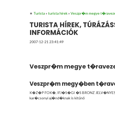
∗
Turista
»
turista hírek
»
Veszpr�m megye t�raveze
TURISTA HÍREK, TÚRÁZÁ
INFORMÁCIÓK
2007-12-21 23:41:49
Veszpr�m megye t�raveze
Veszpr�m megy�ben t�ravez
K�Z�P FOK�, IFJ�S�GI �S BRONZ JELV�NYES
kar�csonyi aj�nd�knak is kitűnő