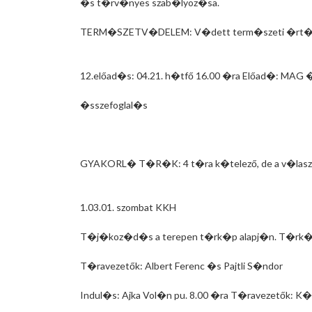
�s t�rv�nyes szab�lyoz�sa.
TERM�SZETV�DELEM: V�dett term�szeti �rt�ke
12.előad�s: 04.21. h�tfő 16.00 �ra Előad�: MAG
�sszefoglal�s
GYAKORL� T�R�K: 4 t�ra k�telező, de a v�las
1.03.01. szombat KKH
T�j�koz�d�s a terepen t�rk�p alapj�n. T�rk�
T�ravezetők: Albert Ferenc �s Pajtli S�ndor
Indul�s: Ajka Vol�n pu. 8.00 �ra T�ravezetők: