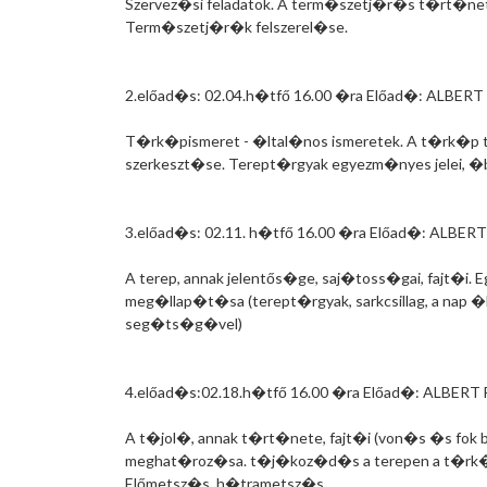
Szervez�si feladatok. A term�szetj�r�s t�rt�nete
Term�szetj�r�k felszerel�se.
2.előad�s: 02.04.h�tfő 16.00 �ra Előad�: ALBER
T�rk�pismeret - �ltal�nos ismeretek. A t�rk�
szerkeszt�se. Terept�rgyak egyezm�nyes jelei, 
3.előad�s: 02.11. h�tfő 16.00 �ra Előad�: ALBER
A terep, annak jelentős�ge, saj�toss�gai, fajt�i
meg�llap�t�sa (terept�rgyak, sarkcsillag, a nap �
seg�ts�g�vel)
4.előad�s:02.18.h�tfő 16.00 �ra Előad�: ALBERT
A t�jol�, annak t�rt�nete, fajt�i (von�s �s f
meghat�roz�sa. t�j�koz�d�s a terepen a t�rk�p 
Előmetsz�s, h�trametsz�s