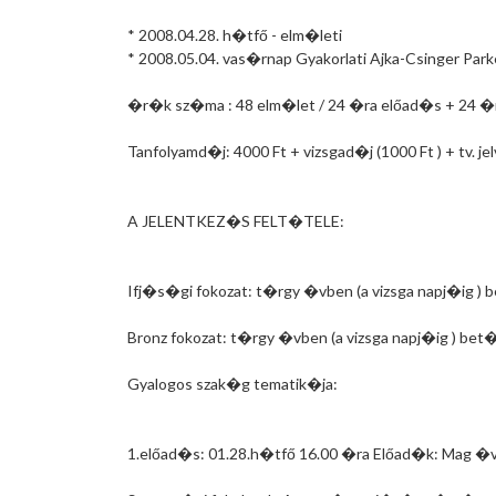
* 2008.04.28. h�tfő - elm�leti
* 2008.05.04. vas�rnap Gyakorlati Ajka-Csinger Pa
�r�k sz�ma : 48 elm�let / 24 �ra előad�s + 24 �
Tanfolyamd�j: 4000 Ft + vizsgad�j (1000 Ft ) + tv. jel
A JELENTKEZ�S FELT�TELE:
Ifj�s�gi fokozat: t�rgy �vben (a vizsga napj�ig )
Bronz fokozat: t�rgy �vben (a vizsga napj�ig ) be
Gyalogos szak�g tematik�ja:
1.előad�s: 01.28.h�tfő 16.00 �ra Előad�k: Mag �