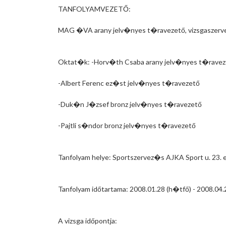
TANFOLYAMVEZETŐ:
MAG �VA arany jelv�nyes t�ravezető, vizsgaszerv
Oktat�k: -Horv�th Csaba arany jelv�nyes t�ravez
-Albert Ferenc ez�st jelv�nyes t�ravezető
-Duk�n J�zsef bronz jelv�nyes t�ravezető
-Pajtli s�ndor bronz jelv�nyes t�ravezető
Tanfolyam helye: Sportszervez�s AJKA Sport u. 23. 
Tanfolyam időtartama: 2008.01.28 (h�tfő) - 2008.04.
A vizsga időpontja: