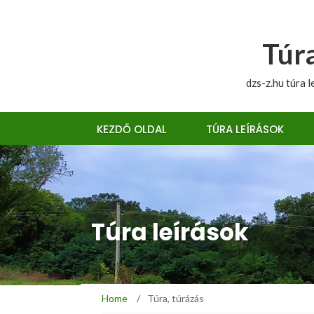
Túra
dzs-z.hu túra l
KEZDŐ OLDAL
TÚRA LEÍRÁSOK
Túra leírások
Home
/
Túra, túrázás