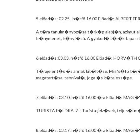
5.előad�s: 02.25.. h�tfő 16.00 Előad�: ALBERT F
A t�ra tanulm�nyoz�sa t�rk�p alapj�n, azimut 
Ir�nymenet, ir�nyf�sű. A gyakorl� t�r�k tapaszta
6.előad�s:03.03. h�tfő 16.00 Előad�: HORV�TH
T�rajelent�s �s annak kit�lt�se. Min?s�tő t�r
magatart�sa, tennival�i, joga �s k�teless�ge.
7.előad�s: 03.10. h�tfő 16.00 �ra Előad�: MAG 
TURISTA F�LDRAJZ - Turista-jelz�sek, teljes�tm�
8.előad�s: 03.17. h�tfő 16.00 �ra Előad�: MAG 