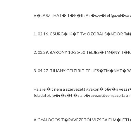
V�LASZTHAT� T�R�K: A r�szv�tel igazol�sa a h
1. 02.16. CSURG�-K�T Tv: OZORAI S�NDOR Tal�lk
2. 03.29. BAKONY 10-25-50 TELJES�TM�NY T�RA 
3. 04.27. TIHANY GEIZIRIT TELJES�TM�NYT�RA L
Ha a jel�lt nem a szervezett gyakorl� t�r�n vesz r�
feladatok le�r�s�t �s a t�ravezetővel igazoltatni 
A GYALOGOS T�RAVEZETŐI VIZSGA ELM�LETI (�