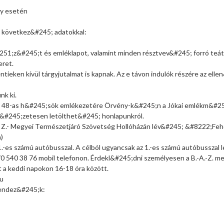
ny esetén
a következ&#245; adatokkal:
#251;z&#245;t és emléklapot, valamint minden résztvev&#245; forró teát
eret.
entieken kívül tárgyjutalmat is kapnak. Az e távon indulók részére az e
nk ki.
 a 48-as h&#245;sök emlékezetére Örvény-k&#245;n a Jókai emlékm&#25
 el&#245;zetesen letölthet&#245; honlapunkról.
 A.- Z.- Megyei Természetjáró Szövetség Hollóházán lév&#245; &#8222;Fe
)
1.-es számú autóbusszal. A célból ugyancsak az 1.-es számú autóbusszal l
70 540 38 76 mobil telefonon. Érdekl&#245;dni személyesen a B.-A.-Z. 
t a keddi napokon 16-18 óra között.
hu
rendez&#245;k: