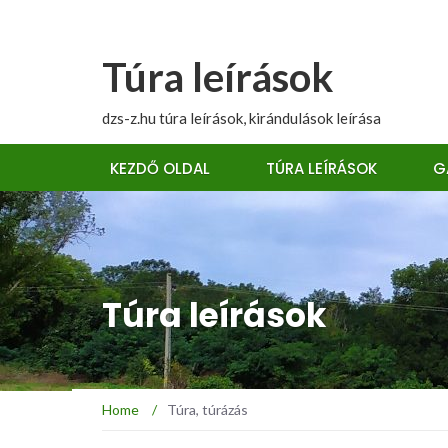
Túra leírások
dzs-z.hu túra leírások, kirándulások leírása
KEZDŐ OLDAL
TÚRA LEÍRÁSOK
G
Túra leírások
Home
/
Túra, túrázás