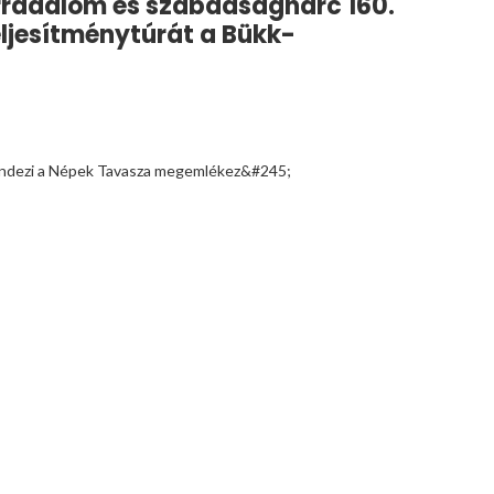
orradalom és szabadságharc 160.
ljesítménytúrát a Bükk-
 rendezi a Népek Tavasza megemlékez&#245;