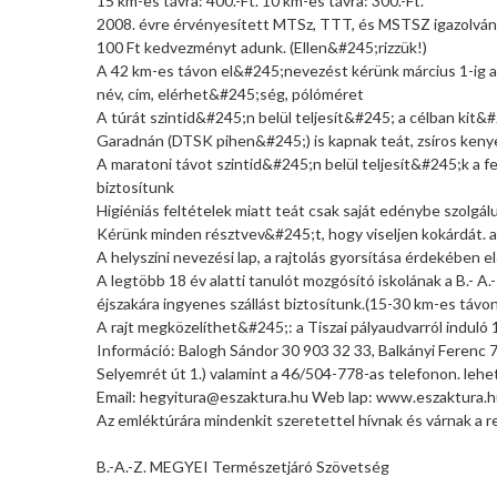
15 km-es távra: 400.-Ft. 10 km-es távra: 300.-Ft.
2008. évre érvényesített MTSz, TTT, és MSTSZ igazolvá
100 Ft kedvezményt adunk. (Ellen&#245;rizzük!)
A 42 km-es távon el&#245;nevezést kérünk március 1-ig 
név, cím, elérhet&#245;ség, pólóméret
A túrát szintid&#245;n belül teljesít&#245; a célban kit&
Garadnán (DTSK pihen&#245;) is kapnak teát, zsíros keny
A maratoni távot szintid&#245;n belül teljesít&#245;k a f
biztosítunk
Higiéniás feltételek miatt teát csak saját edénybe szolgálu
Kérünk minden résztvev&#245;t, hogy viseljen kokárdát.
A helyszíni nevezési lap, a rajtolás gyorsítása érdekében
A legtöbb 18 év alatti tanulót mozgósító iskolának a B.-
éjszakára ingyenes szállást biztosítunk.(15-30 km-es távon
A rajt megközelíthet&#245;: a Tiszai pályaudvarról induló 
Információ: Balogh Sándor 30 903 32 33, Balkányi Ferenc 
Selyemrét út 1.) valamint a 46/504-778-as telefonon. lehe
Email: hegyitura@eszaktura.hu Web lap: www.eszaktura.
Az emléktúrára mindenkit szeretettel hívnak és várnak a 
B.-A.-Z. MEGYEI Természetjáró Szövetség