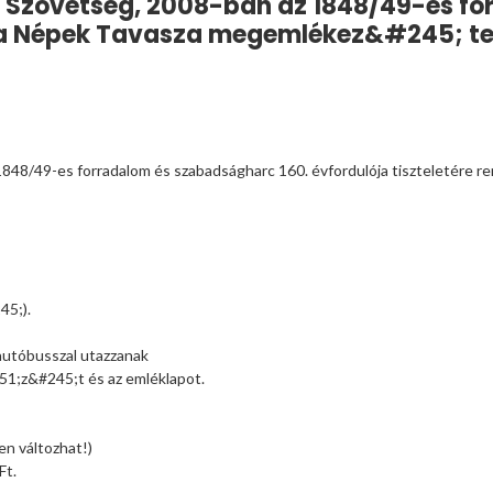
ó Szövetség, 2008-ban az 1848/49-es f
zi a Népek Tavasza megemlékez&#245; te
1848/49-es forradalom és szabadságharc 160. évfordulója tiszteletére
45;).
autóbusszal utazzanak
251;z&#245;t és az emléklapot.
en változhat!)
Ft.