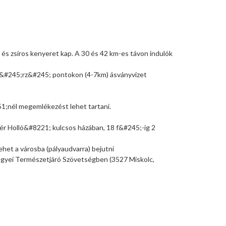
 és zsíros kenyeret kap. A 30 és 42 km-es távon indulók
llen&#245;rz&#245; pontokon (4-7km) ásványvizet
1;nél megemlékezést lehet tartani.
hér Holló&#8221; kulcsos házában, 18 f&#245;-ig 2
ehet a városba (pályaudvarra) bejutni
megyei Természetjáró Szövetségben (3527 Miskolc,