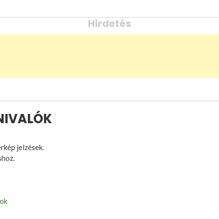
Hirdetés
DNIVALÓK
érkép jelzések.
shoz.
sok