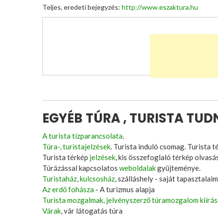
Teljes, eredeti bejegyzés:
http://www.eszaktura.hu
EGYÉB TÚRA , TURISTA TU
A turista tízparancsolata
.
Túra-, turistajelzések
. Turista induló csomag. Turista t
Turista térkép
jelzések
, kis összefoglaló térkép olvasá
Túrázással kapcsolatos
weboldalak
gyüjteménye.
Turistaház
,
kulcsosház
, szálláshely - saját tapasztalaim
Az erdő fohásza
- A turizmus alapja
Turista mozgalmak, jelvényszerző túramozgalom kiírá
Várak
, vár látogatás túra