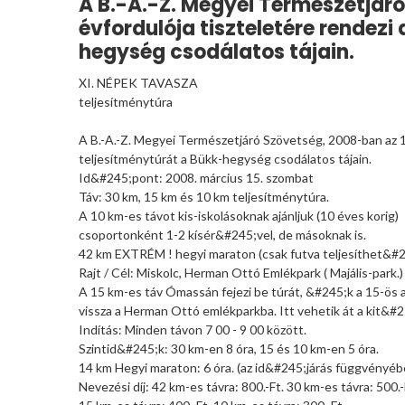
A B.-A.-Z. Megyei Természetjár
évfordulója tiszteletére rende
hegység csodálatos tájain.
XI. NÉPEK TAVASZA
teljesítménytúra
A B.-A.-Z. Megyei Természetjáró Szövetség, 2008-ban az 
teljesítménytúrát a Bükk-hegység csodálatos tájain.
Id&#245;pont: 2008. március 15. szombat
Táv: 30 km, 15 km és 10 km teljesítménytúra.
A 10 km-es távot kis-iskolásoknak ajánljuk (10 éves korig)
csoportonként 1-2 kísér&#245;vel, de másoknak is.
42 km EXTRÉM ! hegyi maraton (csak futva teljesíthet&#2
Rajt / Cél: Miskolc, Herman Ottó Emlékpark ( Majális-park.)
A 15 km-es táv Ómassán fejezi be túrát, &#245;k a 15-ös 
vissza a Herman Ottó emlékparkba. Itt vehetik át a kit&#
Indítás: Minden távon 7 00 - 9 00 között.
Szintid&#245;k: 30 km-en 8 óra, 15 és 10 km-en 5 óra.
14 km Hegyi maraton: 6 óra. (az id&#245;járás függvényéb
Nevezési díj: 42 km-es távra: 800.-Ft. 30 km-es távra: 500.-