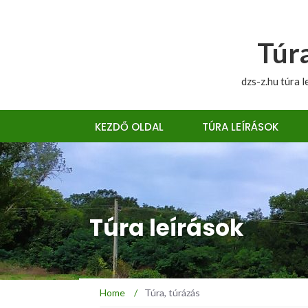
Túra
dzs-z.hu túra l
KEZDŐ OLDAL
TÚRA LEÍRÁSOK
Túra leírások
Home
/
Túra, túrázás