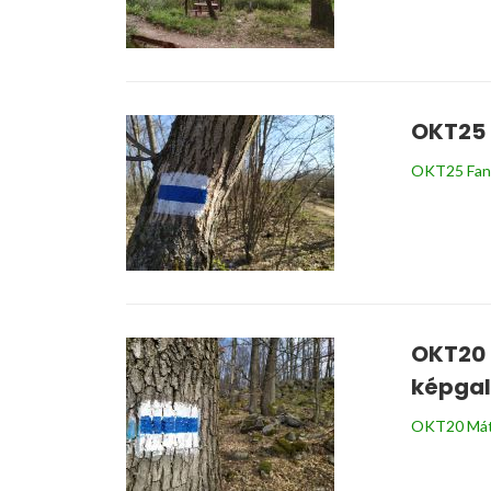
OKT25 
OKT25 Fancs
OKT20 
képgal
OKT20 Mátr