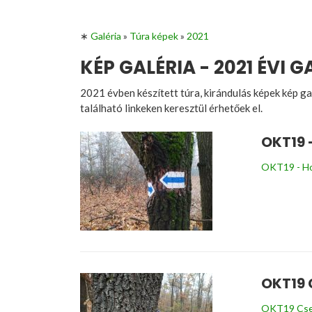
∗
Galéria
»
Túra képek
»
2021
KÉP GALÉRIA - 2021 ÉVI G
2021 évben készített túra, kirándulás képek kép ga
található linkeken keresztül érhetőek el.
OKT19 
OKT19 - Hol
OKT19 
OKT19 Cser