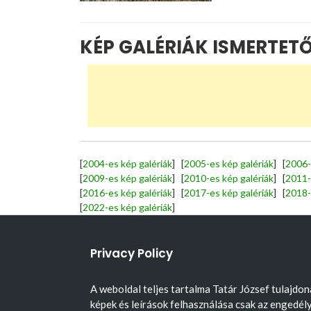
KÉP GALÉRIÁK ISMERTET
[
2004-es kép galériák
] [
2005-es kép galériák
] [
2006-
[
2009-es kép galériák
] [
2010-es kép galériák
] [
2011-
[
2016-es kép galériák
] [
2017-es kép galériák
] [
2018-
[
2022-es kép galériák
]
Privacy Policy
A weboldal teljes tartalma Tatár József tulajdon
képek és leírások felhasználása csak az engedél