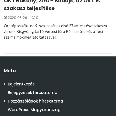
OKT Bakony, Zirc – Bodajk, az OKT 9.
szakasz teljesítése
2020-08-26
0
Országos kéktúra 9. szakaszának első 27km-es részszakasza.
Zircről Kisgyónig tartó Vértesi túra Római-fürdő és a Tési
szélmalmok meglátogatásával.
Meta
Bejelentkezés
Bejegyzések hírcsatorna
Hozzászólások hírcsatorna
WordPress Magyarország