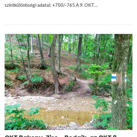
szintkülönbségi adatai: +700/-765 A 9. OKT…