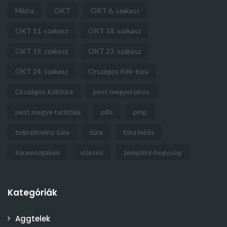
Mátra
OKT
OKT 6. szakasz
OKT 11. szakasz
OKT 18. szakasz
OKT 19. szakasz
OKT 23. szakasz
OKT 24. szakasz
Országos Kék-túra
Országos Kéktúra
pest megyei piros
pest megye turistája
pilis
pmp
teljesítmény túra
túra
túra leírás
túramozgalom
vízesés
zempléni-hegység
Kategóriák
Aggtelek