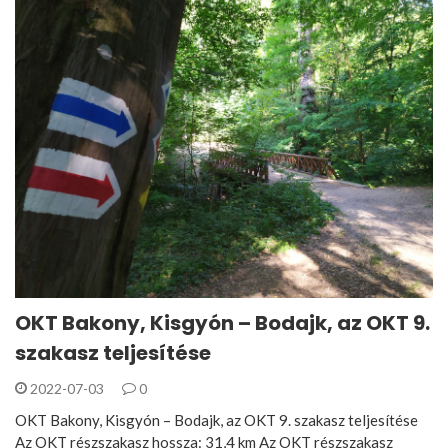
OKT Bakony, Kisgyón – Bodajk, az OKT 9.
szakasz teljesítése
2022-07-03
0
OKT Bakony, Kisgyón – Bodajk, az OKT 9. szakasz teljesítése
Az OKT részszakasz hossza: 31,4 km Az OKT részszakasz