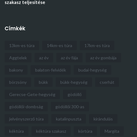
szakasz teljesítése
Címkék
13km-es túra
14km-es túra
17km-es túra
Aggtelek
az év
az év fája
az év gombája
bakony
balaton-felvidék
budai-hegység
börzsöny
bükk
bükk-hegység
cserhát
Gerecse-Gete-hegység
gödöllő
gödöllői-dombság
gödöllői 300-as
jelvényszerző túra
katalinpuszta
kirándulás
kéktúra
kéktúra szakasz
körtúra
Margita