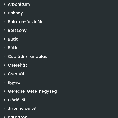
Arborétum
Bakony
Balaton-felvidék
Börzsöny
Budai
Bükk
Családi kirándulás
Cserehát
Cserhát
Egyéb
Gerecse-Gete-hegység
Gödöllői
Jelvényszerző
Kárpátok