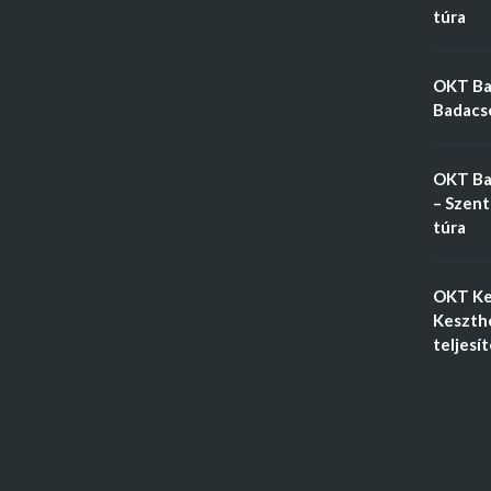
túra
OKT Bal
Badacso
OKT Ba
– Szent
túra
OKT Ke
Keszthe
teljesí