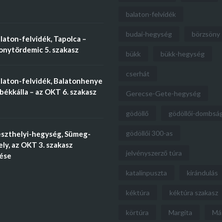
balaton-felvidék
budai-hegység
börzsöny
aton-felvidék, Tapolca –
nytördemic 5. szakasz
bükk
bükk-hegység
cserhát
laton-felvidék, Balatonhenye
békkálla – az OKT 6. szakasz
Gerecse-Gete-hegység
gödöllő
gödöllői-dombsá
gödöllői 300-as
szthelyi-hegység, Sümeg-
ly, az OKT 3. szakasz
jelvényszerző túra
tése
katalinpuszta
kirándulás
kéktúra
kéktúra szakasz
körtúra
Margita
Má