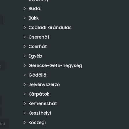
Budai
Bükk
Családi kirándulás
Cserehát
Cserhát
Egyéb
Gerecse-Gete-hegység
g
Gödöllői
Jelvényszerző
Kárpátok
Kemeneshát
Keszthelyi
Kőszegi
tra