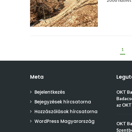
2006 húsvét 
1
Meta
Legut
Bejelentkezés
OKT Bal
Badacso
Bejegyzések hírcsatorna
az OKT 
Hozzászólások hírcsatorna
WordPress Magyarország
OKT Bal
Szentbé