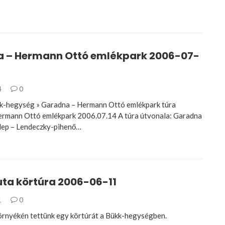
 – Hermann Ottó emlékpark 2006-07-
4
0
k-hegység » Garadna – Hermann Ottó emlékpark túra
ermann Ottó emlékpark 2006.07.14 A túra útvonala: Garadna
lep – Lendeczky-pihenő…
ta körtúra 2006-06-11
1
0
rnyékén tettünk egy körtúrát a Bükk-hegységben.