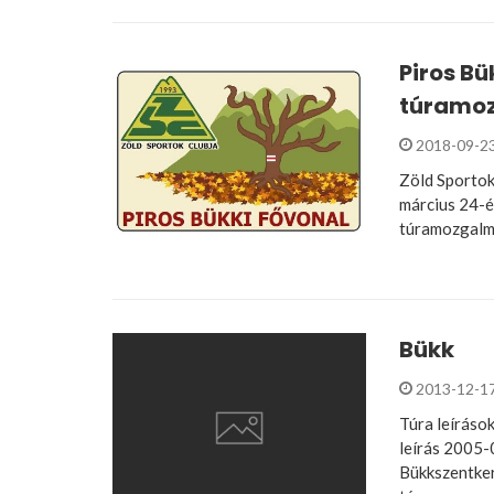
Piros Bü
túramo
2018-09-2
Zöld Sportok
március 24-é
túramozgalm
Bükk
2013-12-1
Túra leírások
leírás 2005-0
Bükkszentker