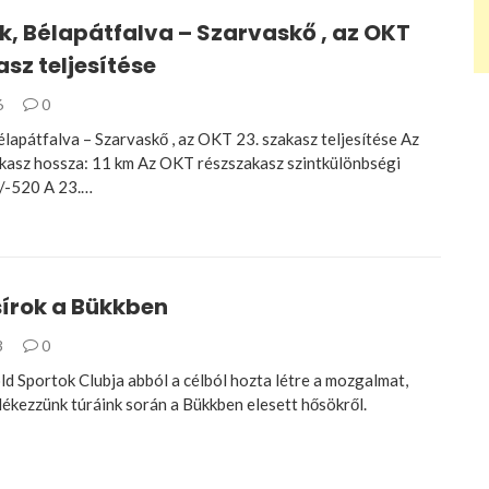
, Bélapátfalva – Szarvaskő , az OKT
asz teljesítése
6
0
lapátfalva – Szarvaskő , az OKT 23. szakasz teljesítése Az
asz hossza: 11 km Az OKT részszakasz szintkülönbségi
/-520 A 23.…
írok a Bükkben
3
0
ld Sportok Clubja abból a célból hozta létre a mozgalmat,
kezzünk túráink során a Bükkben elesett hősökről.