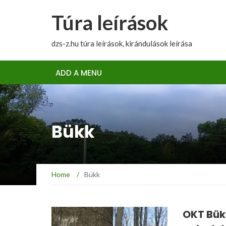
Túra leírások
dzs-z.hu túra leírások, kirándulások leírása
ADD A MENU
Bükk
Home
/
Bükk
OKT Bük