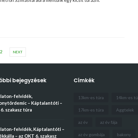
hétfőn Szilvásváradra mentünk egy kicsit túrázni.
2
NEXT
óbbi bejegyzések
Címkék
aton-felvidék,
13km-es túra
14km-es tú
nytördemic – Káptalantóti –
6. szakasz túra
17km-es túra
Aggtelek
az év
az év fája
aton-felvidék, Káptalantóti –
az év gombája
bakony
kkálla – az OKT 6. szakasz