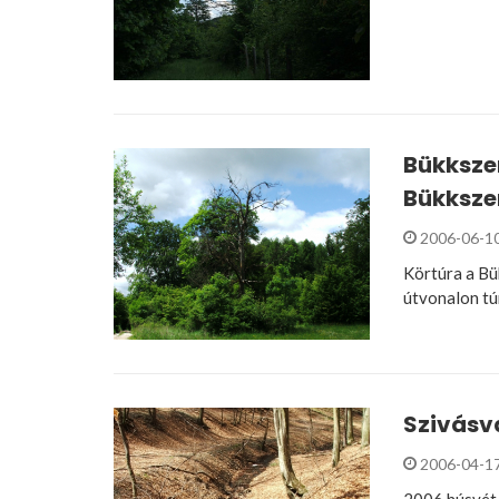
Bükkszen
Bükksze
2006-06-1
Körtúra a Bü
útvonalon tú
Szivásv
2006-04-1