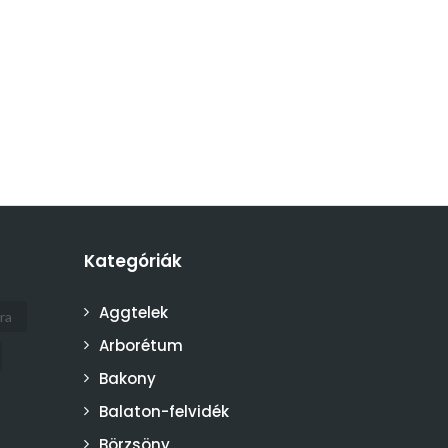
Kategóriák
Aggtelek
ra
Arborétum
Bakony
Balaton-felvidék
Börzsöny