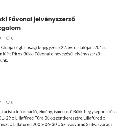
kki Fővonal jelvényszerző
zgalom
3
0
 Clubja cégbírósági bejegyzése 22. évfordulóján, 2015.
n kiírt Piros Bükki Fővonal elnevezésű jelvényszerző
unk.
7
0
, turista információ, élmény, ismertető Bükk-hegységbeli túra
1-29 :: Lillafüred Túra Bükkszentkeresztre Lillafüred ::
eszt :: Lillafüred 2005-06-30 :: Szilvásvárad Szilvásváradi