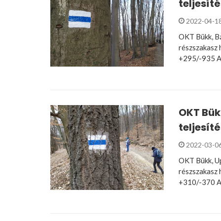
teljesít
2022-04-1
OKT Bükk, Bá
részszakasz 
+295/-935 A
OKT Bük
teljesít
2022-03-0
OKT Bükk, Up
részszakasz 
+310/-370 A