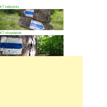
T teljesítés
KT részadatok