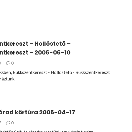
tkereszt – Hollóstető –
ntkereszt – 2006-06-10
0
0
kkben, Bükkszentkereszt - Hollóstető - Bükkszentkereszt
ráztunk.
árad körtúra 2006-04-17
7
0