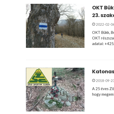
OKT Bükk
23. szak
2022-02-0
OKT Bükk, Bé
OKT részszak
adatai: +425
Katonas
2018-09-2
A 25 éves Zö
hogy megemlé