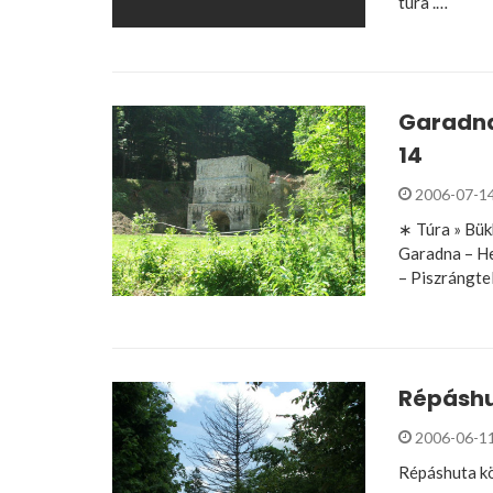
túra .…
Garadna
14
2006-07-1
∗ Túra » Bük
Garadna – H
– Piszrángte
Répáshu
2006-06-1
Répáshuta kö