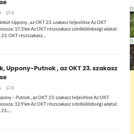
ése
OK
8
0
nkút-Uppony , az OKT 23. szakasz teljesítése Az OKT
hossza: 17.3 km Az OKT részszakasz szintkülönbségi adatai:
 23. OKT részszakasz…
O
k, Uppony-Putnok , az OKT 23. szakasz
ése
6
0
pony – Putnok , az OKT 23. szakasz teljesítése Az OKT
hossza: 12.9 km Az OKT részszakasz szintkülönbségi adatai:
 23.…