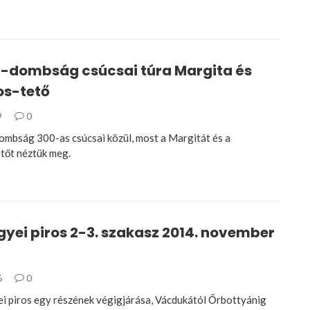
i-dombság csúcsai túra Margita és
s-tető
9
0
ombság 300-as csúcsai közül, most a Margitát és a
tőt néztük meg.
yei piros 2-3. szakasz 2014. november
6
0
i piros egy részének végigjárása, Vácdukától Őrbottyánig