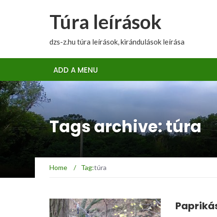
Túra leírások
dzs-z.hu túra leírások, kirándulások leírása
ADD A MENU
Tags archive: túra
Home
/
Tag:
túra
Papriká