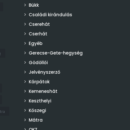
Bükk
Családi kirándulás
Cserehát
Cserhát
Egyéb
Gerecse-Gete-hegység
g
Gödöllői
Jelvényszerző
Kárpátok
Kemeneshát
Keszthelyi
Kőszegi
tra
Mátra
OKT