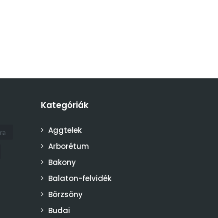
Kategóriák
Aggtelek
ra
Arborétum
Bakony
Balaton-felvidék
Börzsöny
Budai