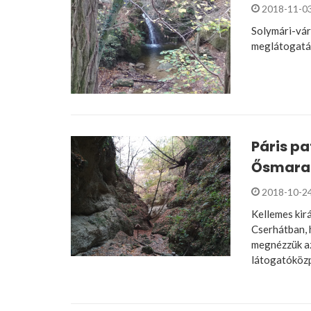
2018-11-0
Solymári-vár
meglátogatás
Páris pa
Ősmara
2018-10-2
Kellemes kirá
Cserhátban, 
megnézzük az
látogatóköz