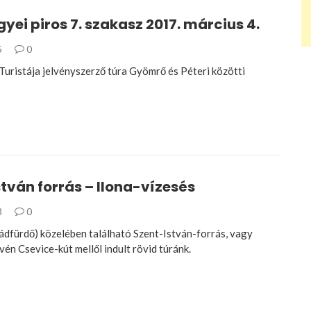
yei piros 7. szakasz 2017. március 4.
5
0
uristája jelvényszerző túra Gyömrő és Péteri közötti
tván forrás – Ilona-vízesés
3
0
ádfürdő) közelében található Szent-István-forrás, vagy
én Csevice-kút mellől indult rövid túránk.