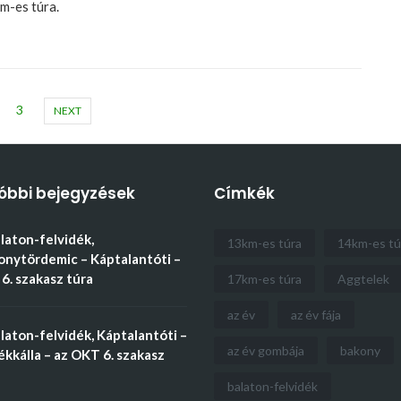
m-es túra.
3
NEXT
óbbi bejegyzések
Címkék
aton-felvidék,
13km-es túra
14km-es tú
nytördemic – Káptalantóti –
6. szakasz túra
17km-es túra
Aggtelek
az év
az év fája
aton-felvidék, Káptalantóti –
az év gombája
bakony
kkálla – az OKT 6. szakasz
balaton-felvidék