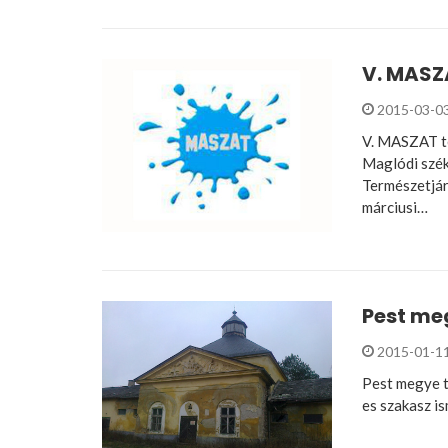
V. MASZ
2015-03-0
V. MASZAT t
Maglódi szék
Természetjár
márciusi…
Pest meg
2015-01-1
Pest megye t
es szakasz i