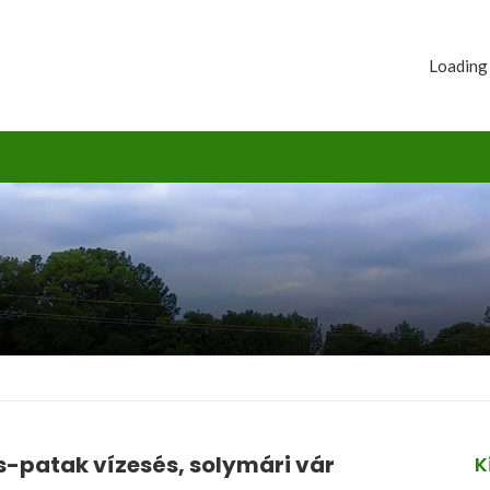
Loading
s-patak vízesés, solymári vár
K