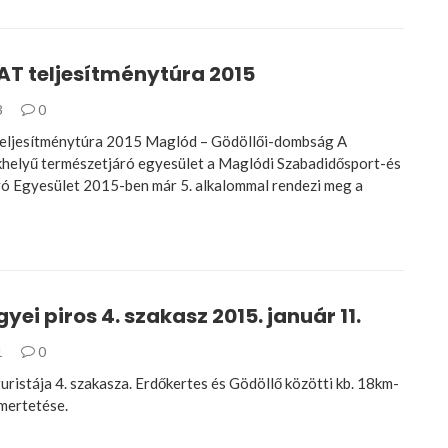
AT teljesítménytúra 2015
3
0
eljesítménytúra 2015 Maglód – Gödöllői-dombság A
helyű természetjáró egyesület a Maglódi Szabadidősport-és
ó Egyesület 2015-ben már 5. alkalommal rendezi meg a
yei piros 4. szakasz 2015. január 11.
1
0
uristája 4. szakasza. Erdőkertes és Gödöllő közötti kb. 18km-
smertetése.