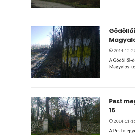
Gödöllő
Magyalo
2014-12-2
A Gödöllői-d
Magyalos-te
Pest meg
16
2014-11-1
A Pest megye