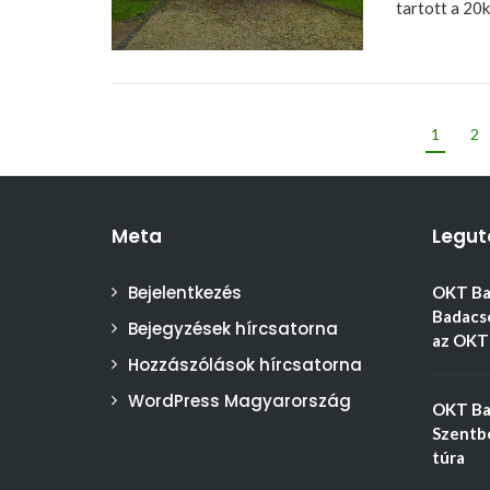
tartott a 20k
1
2
Meta
Legut
Bejelentkezés
OKT Bal
Badacso
Bejegyzések hírcsatorna
az OKT 
Hozzászólások hírcsatorna
WordPress Magyarország
OKT Bal
Szentbé
túra