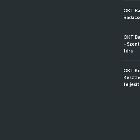
OKT Bal
Badacso
OKT Ba
– Szent
túra
OKT Ke
Keszthe
teljesí