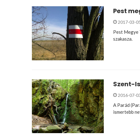
Pest meg
2017-03-0
Pest Megye T
szakasza.
Szent-Is
2016-07-0
A Parád (Par
ismertebb nev