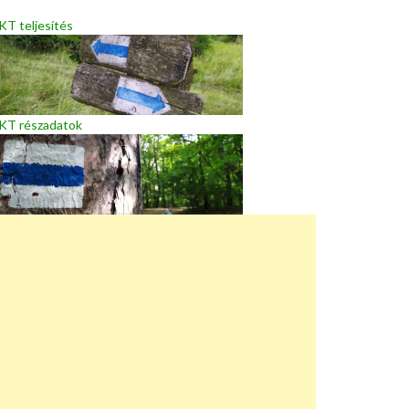
T teljesítés
KT részadatok