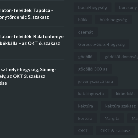
budai-hegység
börzsöny
aton-felvidék, Tapolca –
nytördemic 5. szakasz
bükk
bükk-hegység
cserhát
laton-felvidék, Balatonhenye
békkálla – az OKT 6. szakasz
Gerecse-Gete-hegység
gödöllő
gödöllői-dombsá
gödöllői 300-as
szthelyi-hegység, Sümeg-
ly, az OKT 3. szakasz
jelvényszerző túra
tése
katalinpuszta
kirándulás
kéktúra
kéktúra szakasz
körtúra
Margita
Má
OKT
OKT 6. szakasz