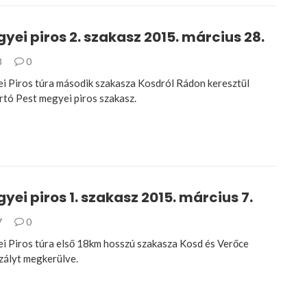
yei piros 2. szakasz 2015. március 28.
8
0
i Piros túra második szakasza Kosdról Rádon keresztül
rtó Pest megyei piros szakasz.
yei piros 1. szakasz 2015. március 7.
7
0
i Piros túra első 18km hosszú szakasza Kosd és Verőce
zályt megkerülve.