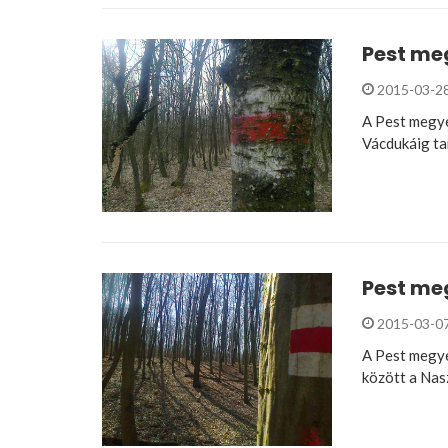
Pest meg
2015-03-2
A Pest megye
Vácdukáig ta
Pest meg
2015-03-0
A Pest megye
között a Nas