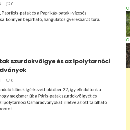
3
0
OK
, Paprikás-patak és a Paprikás-pataki-vízesés
a, könnyen bejárható, hangulatos gyerekbarát túra.
O
tak szurdokvölgye és az Ipolytarnóci
dványok
4
0
nduló időnek ígérkezett október 22, így elindultunk a
hogy megismerjük a Páris-patak szurdokvölgyét és
 Ipolytarnóci Ősmaradványokat, illetve az ott található
pontot.