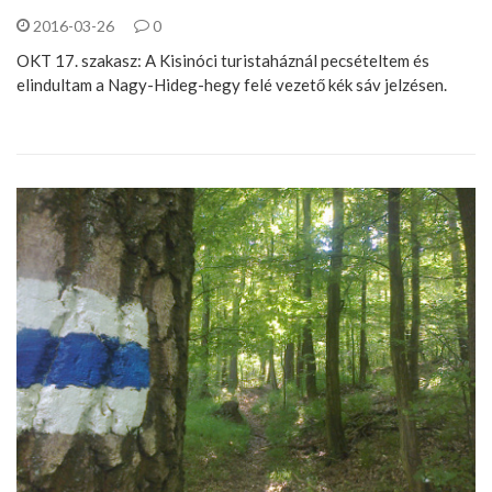
2016-03-26
0
OKT 17. szakasz: A Kisinóci turistaháznál pecsételtem és
elindultam a Nagy-Hideg-hegy felé vezető kék sáv jelzésen.