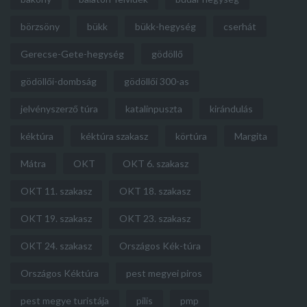
börzsöny
bükk
bükk-hegység
cserhát
Gerecse-Gete-hegység
gödöllő
gödöllői-dombság
gödöllői 300-as
jelvényszerző túra
katalinpuszta
kirándulás
kéktúra
kéktúra szakasz
körtúra
Margita
Mátra
OKT
OKT 6. szakasz
OKT 11. szakasz
OKT 18. szakasz
OKT 19. szakasz
OKT 23. szakasz
OKT 24. szakasz
Országos Kék-túra
Országos Kéktúra
pest megyei piros
pest megye turistája
pilis
pmp