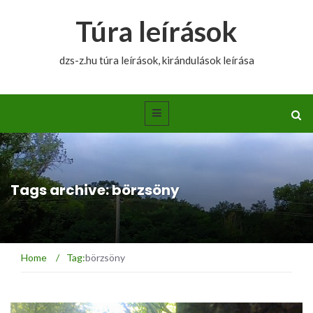
Túra leírások
dzs-z.hu túra leírások, kirándulások leírása
Tags archive: börzsöny
Home
/
Tag:
börzsöny