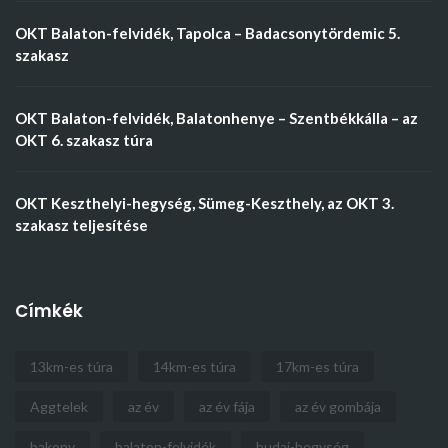
OKT Balaton-felvidék, Tapolca – Badacsonytördemic 5.
szakasz
OKT Balaton-felvidék, Balatonhenye – Szentbékkálla – az
OKT 6. szakasz túra
OKT Keszthelyi-hegység, Sümeg-Keszthely, az OKT 3.
szakasz teljesítése
Címkék
13km-es túra
14km-es túra
17km-es túra
Aggtelek
az év
az év fája
az év gombája
bakony
balaton-felvidék
budai-hegység