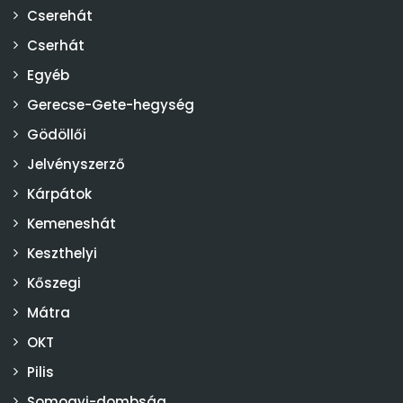
Cserehát
Cserhát
Egyéb
Gerecse-Gete-hegység
Gödöllői
Jelvényszerző
Kárpátok
Kemeneshát
Keszthelyi
Kőszegi
Mátra
OKT
Pilis
Somogyi-dombság