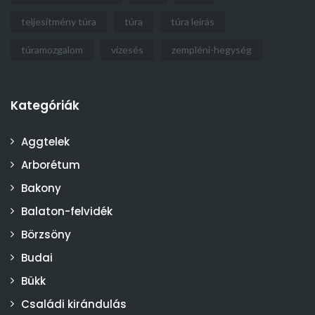
teljesítmény túra
túra
túra leírás
túramozgalom
vízesés
zempléni-hegység
Kategóriák
Aggtelek
Arborétum
Bakony
Balaton-felvidék
Börzsöny
Budai
Bükk
Családi kirándulás