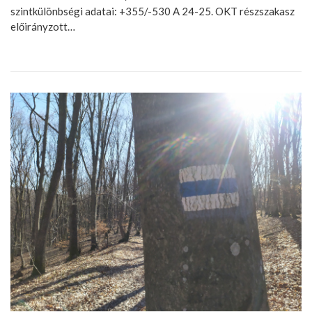
szintkülönbségi adatai: +355/-530 A 24-25. OKT részszakasz
előirányzott…