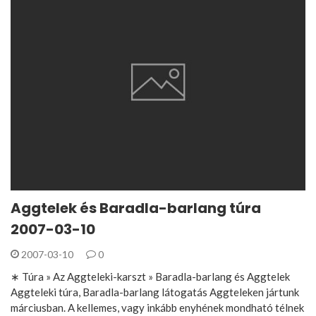
Aggtelek és Baradla-barlang túra
2007-03-10
2007-03-10
0
∗ Túra » Az Aggteleki-karszt » Baradla-barlang és Aggtelek
Aggteleki túra, Baradla-barlang látogatás Aggteleken jártunk
márciusban. A kellemes, vagy inkább enyhének mondható télnek