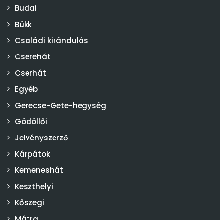
Budai
Bükk
Családi kirándulás
Cserehát
Cserhát
Egyéb
Gerecse-Gete-hegység
Gödöllői
Jelvényszerző
Kárpátok
Kemeneshát
Keszthelyi
Kőszegi
Mátra