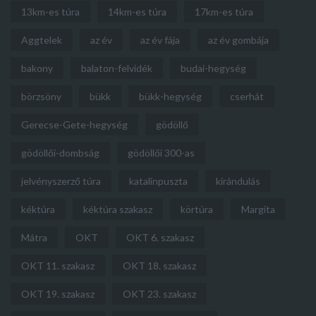
13km-es túra
14km-es túra
17km-es túra
Aggtelek
az év
az év fája
az év gombája
bakony
balaton-felvidék
budai-hegység
börzsöny
bükk
bükk-hegység
cserhát
Gerecse-Gete-hegység
gödöllő
gödöllői-dombság
gödöllői 300-as
jelvényszerző túra
katalinpuszta
kirándulás
kéktúra
kéktúra szakasz
körtúra
Margita
Mátra
OKT
OKT 6. szakasz
OKT 11. szakasz
OKT 18. szakasz
OKT 19. szakasz
OKT 23. szakasz