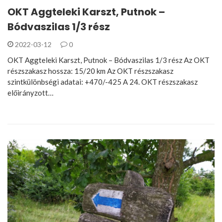
OKT Aggteleki Karszt, Putnok –
Bódvaszilas 1/3 rész
2022-03-12
0
OKT Aggteleki Karszt, Putnok – Bódvaszilas 1/3 rész Az OKT
részszakasz hossza: 15/20 km Az OKT részszakasz
szintkülönbségi adatai: +470/-425 A 24. OKT részszakasz
előirányzott…