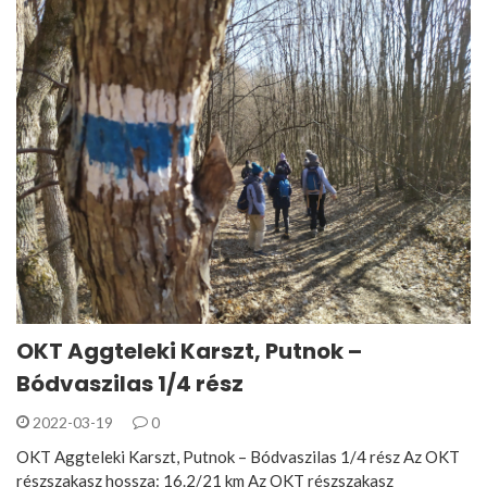
OKT Aggteleki Karszt, Putnok –
Bódvaszilas 1/4 rész
2022-03-19
0
OKT Aggteleki Karszt, Putnok – Bódvaszilas 1/4 rész Az OKT
részszakasz hossza: 16.2/21 km Az OKT részszakasz