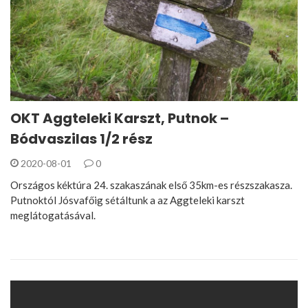
OKT Aggteleki Karszt, Putnok –
Bódvaszilas 1/2 rész
2020-08-01
0
Országos kéktúra 24. szakaszának első 35km-es részszakasza.
Putnoktól Jósvafőig sétáltunk a az Aggteleki karszt
meglátogatásával.