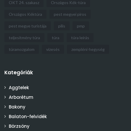
OKT 24. szakasz
Országos Kék-túra
Országos Kéktúra
pest megyei piros
pest megye turistája
pilis
pmp
teljesítmény túra
túra
túra leírás
túramozgalom
vízesés
zempléni-hegység
Kategóriák
Aggtelek
Arborétum
Bakony
Balaton-felvidék
Börzsöny