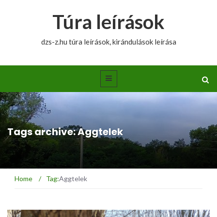
Túra leírások
dzs-z.hu túra leírások, kirándulások leírása
Tags archive: Aggtelek
Home
/
Tag:
Aggtelek