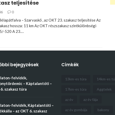
kasz teljesítése
06
0
élapátfalva – Szarvaskő , az OKT 23. szakasz teljesítése Az
akasz hossza: 11 km Az OKT részszakasz szintkülönbségi
25/-520 A 23.…
óbbi bejegyzések
Címkék
aton-felvidék,
13km-es túra
14km-es tú
nytördemic – Káptalantóti –
6. szakasz túra
17km-es túra
Aggtelek
az év
az év fája
aton-felvidék, Káptalantóti –
az év gombája
bakony
kkálla – az OKT 6. szakasz