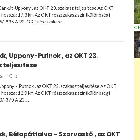
ánkút-Uppony , az OKT 23. szakasz teljesítése Az OKT
 hossza: 17.3 km Az OKT részszakasz szintkülönbségi
95/-935 A 23. OKT részszakasz…
OK
k, Uppony-Putnok , az OKT 23.
 teljesítése
06
0
ppony – Putnok , az OKT 23. szakasz teljesítése Az OKT
 hossza: 12.9 km Az OKT részszakasz szintkülönbségi
10/-370 A 23.…
k, Bélapátfalva – Szarvaskő , az OKT