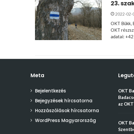
23. sza
2022-02-
OKT Bükk, B
OKT részsz
adatai: +4
Meta
Legut
Bejelentkezés
OKT Bal
Badacso
Bejegyzések hírcsatorna
az OKT 
Hozzászólások hírcsatorna
WordPress Magyarország
OKT Bal
Szentbé