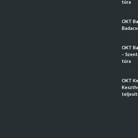
túra
OKT Bal
Badacso
OKT Ba
– Szent
túra
OKT Ke
Keszthe
teljesí