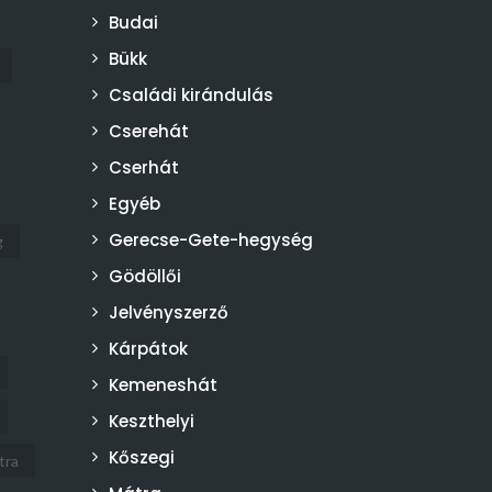
Budai
Bükk
Családi kirándulás
Cserehát
Cserhát
Egyéb
Gerecse-Gete-hegység
g
Gödöllői
Jelvényszerző
Kárpátok
Kemeneshát
Keszthelyi
Kőszegi
tra