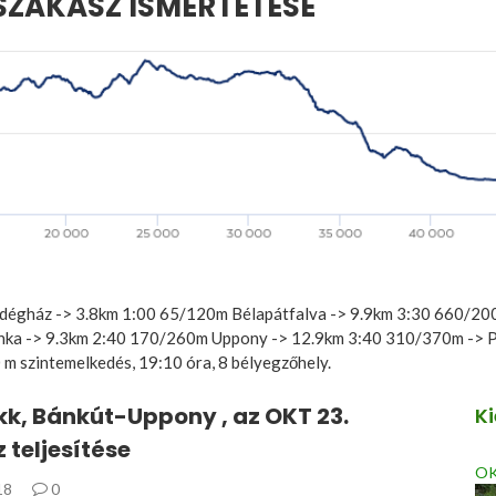
SZAKASZ ISMERTETÉSE
dégház -> 3.8km 1:00 65/120m Bélapátfalva -> 9.9km 3:30 660/20
ka -> 9.3km 2:40 170/260m Uppony -> 12.9km 3:40 310/370m -> P
 m szintemelkedés, 19:10 óra, 8 bélyegzőhely.
k, Bánkút-Uppony , az OKT 23.
K
 teljesítése
OK
18
0