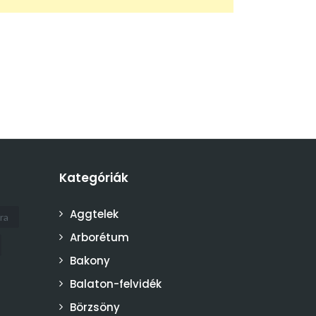
Kategóriák
Aggtelek
ra
Arborétum
Bakony
Balaton-felvidék
Börzsöny