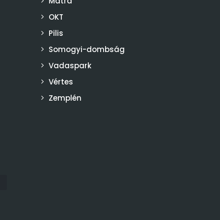
Mátra
OKT
Pilis
Somogyi-dombság
Vadaspark
Vértes
Zemplén