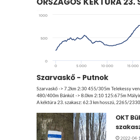
ORSZÁGOS KÉKTÚRA 23. 
Szarvaskő - Putnok
Szarvaskő -> 7.2km 2:30 455/305m Telekessy ven
480/400m Bánkút -> 8.0km 2:10 125:675m Mályin
A kéktúra 23. szakasz: 62.3 km hosszú, 2265/2330
OKT Bük
szakasz
2022-04-