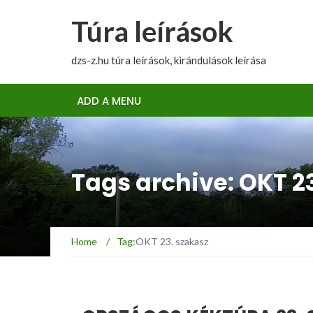
Túra leírások
dzs-z.hu túra leírások, kirándulások leírása
ADD A MENU
Tags archive: OKT 2
Home
/
Tag:
OKT 23. szakasz