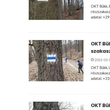
OKT Bükk, B
részszakasz
adatai: +2
OKT Bük
szakasz
2022-03-
OKT Bükk, U
részszakasz
adatai: +3
OKT Bük