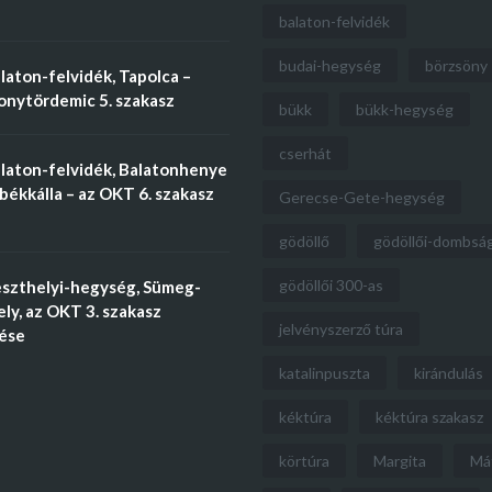
balaton-felvidék
budai-hegység
börzsöny
aton-felvidék, Tapolca –
nytördemic 5. szakasz
bükk
bükk-hegység
cserhát
laton-felvidék, Balatonhenye
békkálla – az OKT 6. szakasz
Gerecse-Gete-hegység
gödöllő
gödöllői-dombsá
gödöllői 300-as
szthelyi-hegység, Sümeg-
ly, az OKT 3. szakasz
jelvényszerző túra
tése
katalinpuszta
kirándulás
kéktúra
kéktúra szakasz
körtúra
Margita
Má