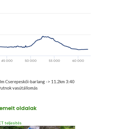
0m Cserepeskői-barlang -> 11.2km 3:40
utnok vasútállomás
iemelt oldalak
T teljesítés