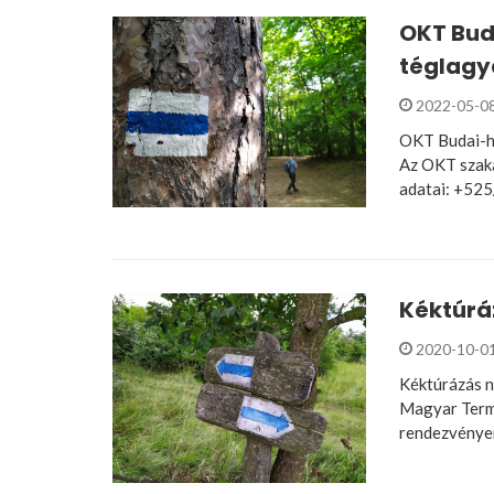
OKT Bud
téglagyá
2022-05-0
OKT Budai-he
Az OKT szaka
adatai: +52
Kéktúrá
2020-10-0
Kéktúrázás n
Magyar Term
rendezvényen