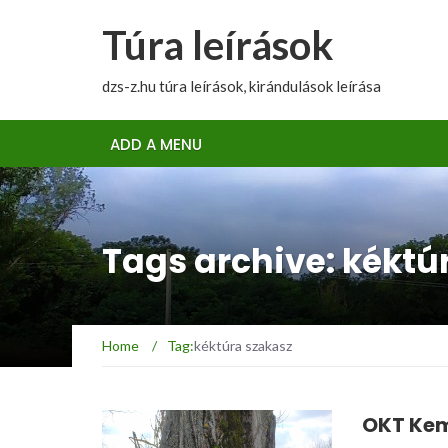
Túra leírások
dzs-z.hu túra leírások, kirándulások leírása
ADD A MENU
Tags archive: kéktú
Home
/
Tag:
kéktúra szakasz
OKT Kem