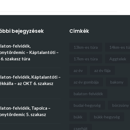
óbbi bejegyzések
Címkék
aton-felvidék,
13km-es túra
14km-es tú
nytördemic – Káptalantóti –
6. szakasz túra
17km-es túra
Aggtelek
az év
az év fája
aton-felvidék, Káptalantóti –
az év gombája
bakony
kkálla – az OKT 6. szakasz
balaton-felvidék
budai-hegység
börzsöny
aton-felvidék, Tapolca –
nytördemic 5. szakasz
bükk
bükk-hegység
cserhát