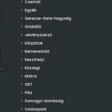
Cserhát
Egyéb
Gerecse-Gete-hegység
g
Gödöllői
Jelvényszerző
Kárpátok
Kemeneshát
Keszthelyi
Kőszegi
tra
Mátra
OKT
Pilis
Somogyi-dombság
Vadaspark