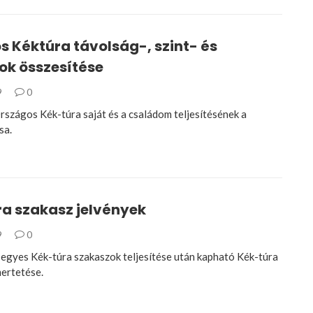
 Kéktúra távolság-, szint- és
ok összesítése
9
0
rszágos Kék-túra saját és a családom teljesítésének a
sa.
ra szakasz jelvények
9
0
 egyes Kék-túra szakaszok teljesítése után kapható Kék-túra
mertetése.