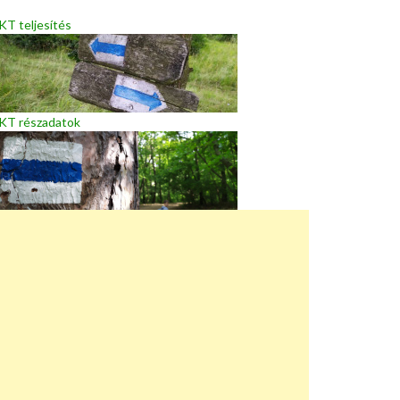
T teljesítés
KT részadatok