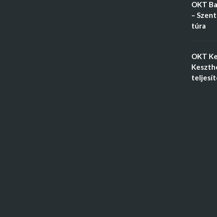
OKT Ba
– Szent
túra
OKT Ke
Keszthe
teljesí