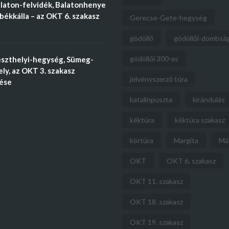
laton-felvidék, Balatonhenye
békkálla – az OKT 6. szakasz
Gerecse-Gete-hegység
gödöllő
gödöllői-dombsá
gödöllői 300-as
szthelyi-hegység, Sümeg-
ly, az OKT 3. szakasz
jelvényszerző túra
tése
katalinpuszta
kirándulás
kéktúra
kéktúra szakasz
körtúra
Margita
Má
OKT
OKT 6. szakasz
OKT 11. szakasz
OKT 18. szakasz
OKT 19. szakasz