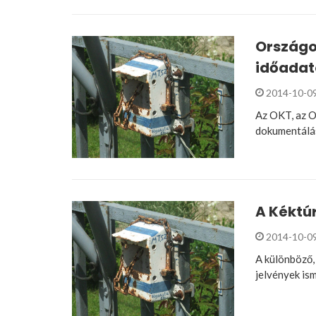
Országos
időadat
2014-10-0
Az OKT, az O
dokumentálá
A Kéktú
2014-10-0
A különböző,
jelvények is