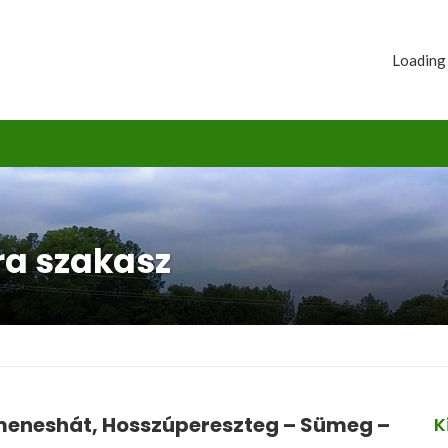
Loading
ra szakasz
eneshát, Hosszúpereszteg – Sümeg –
K