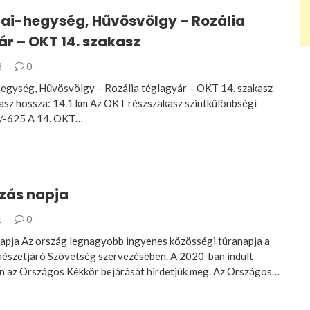
ai-hegység, Hűvösvölgy – Rozália
r – OKT 14. szakasz
8
0
gység, Hűvösvölgy – Rozália téglagyár – OKT 14. szakasz
sz hossza: 14.1 km Az OKT részszakasz szintkülönbségi
5/-625 A 14. OKT…
zás napja
1
0
apja Az ország legnagyobb ingyenes közösségi túranapja a
észetjáró Szövetség szervezésében. A 2020-ban indult
 az Országos Kékkör bejárását hirdetjük meg. Az Országos…