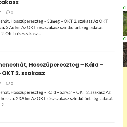
szakasz
OK
7
0
hát, Hosszúpereszteg – Sümeg – OKT 2. szakasz Az OKT
za: 37.6 km Az OKT részszakasz szintkülönbségi adatai:
 2. OKT részszakasz…
O
eneshát, Hosszúpereszteg – Káld –
 OKT 2. szakasz
9
0
át, Hosszúpereszteg – Káld – Sárvár – OKT 2. szakasz Az
hossza: 23.9 km Az OKT részszakasz szintkülönbségi adatai:
 2.…