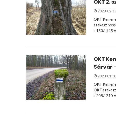
OKT 2. 
2023-02-1
OKT Kemenes
szakasz hoss
+150/-145 A
OKT Kem
Sárvár –
2023-01-0
OKT Kemenesh
OKT szakasz 
+205/-210 A