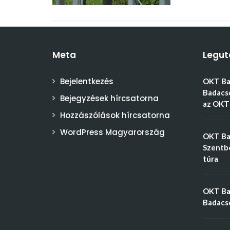
Meta
Legut
Bejelentkezés
OKT Bal
Badacso
Bejegyzések hírcsatorna
az OKT 
Hozzászólások hírcsatorna
WordPress Magyarország
OKT Bal
Szentbé
túra
OKT Bal
Badacso