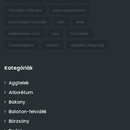
Országos Kéktúra
pest megyei piros
pest megye turistája
pilis
pmp
teljesítmény túra
túra
túra leírás
túramozgalom
vízesés
zempléni-hegység
Kategóriák
Aggtelek
Arborétum
Bakony
Balaton-felvidék
Börzsöny