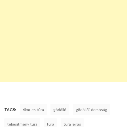
TAGS:
6km-es túra
gödöllő
gödöllői-dombság
teljesítmény túra
túra
túra leírás