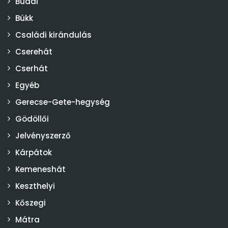
Budai
Bükk
Családi kirándulás
Cserehát
Cserhát
Egyéb
Gerecse-Gete-hegység
Gödöllői
Jelvényszerző
Kárpátok
Kemeneshát
Keszthelyi
Kőszegi
Mátra