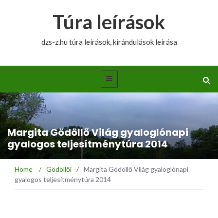
Túra leírások
dzs-z.hu túra leírások, kirándulások leírása
Margita Gödöllő Világ gyaloglónapi
gyalogos teljesítménytúra 2014
Home
/
Gödöllői
/
Margita Gödöllő Világ gyaloglónapi
gyalogos teljesítménytúra 2014