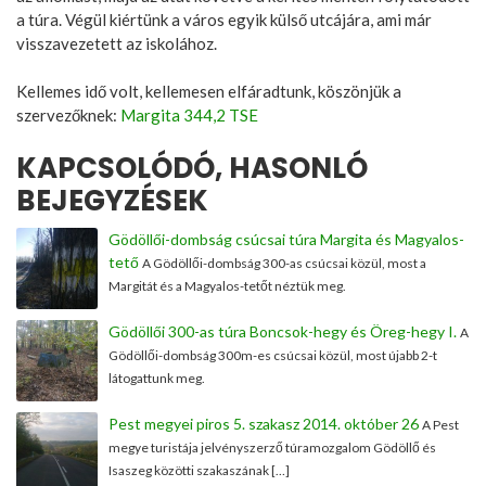
a túra. Végül kiértünk a város egyik külső utcájára, ami már
visszavezetett az iskolához.
Kellemes idő volt, kellemesen elfáradtunk, köszönjük a
szervezőknek:
Margita 344,2 TSE
KAPCSOLÓDÓ, HASONLÓ
BEJEGYZÉSEK
Gödöllői-dombság csúcsai túra Margita és Magyalos-
tető
A Gödöllői-dombság 300-as csúcsai közül, most a
Margitát és a Magyalos-tetőt néztük meg.
Gödöllői 300-as túra Boncsok-hegy és Öreg-hegy I.
A
Gödöllői-dombság 300m-es csúcsai közül, most újabb 2-t
látogattunk meg.
Pest megyei piros 5. szakasz 2014. október 26
A Pest
megye turistája jelvényszerző túramozgalom Gödöllő és
Isaszeg közötti szakaszának […]