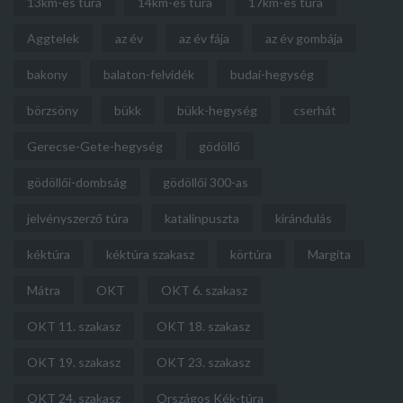
13km-es túra
14km-es túra
17km-es túra
Aggtelek
az év
az év fája
az év gombája
bakony
balaton-felvidék
budai-hegység
börzsöny
bükk
bükk-hegység
cserhát
Gerecse-Gete-hegység
gödöllő
gödöllői-dombság
gödöllői 300-as
jelvényszerző túra
katalinpuszta
kirándulás
kéktúra
kéktúra szakasz
körtúra
Margita
Mátra
OKT
OKT 6. szakasz
OKT 11. szakasz
OKT 18. szakasz
OKT 19. szakasz
OKT 23. szakasz
OKT 24. szakasz
Országos Kék-túra