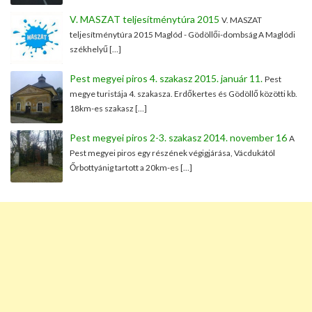
V. MASZAT teljesítménytúra 2015
V. MASZAT
teljesítménytúra 2015 Maglód - Gödöllői-dombság A Maglódi
székhelyű […]
Pest megyei piros 4. szakasz 2015. január 11.
Pest
megye turistája 4. szakasza. Erdőkertes és Gödöllő közötti kb.
18km-es szakasz […]
Pest megyei piros 2-3. szakasz 2014. november 16
A
Pest megyei piros egy részének végigjárása, Vácdukától
Őrbottyánig tartott a 20km-es […]