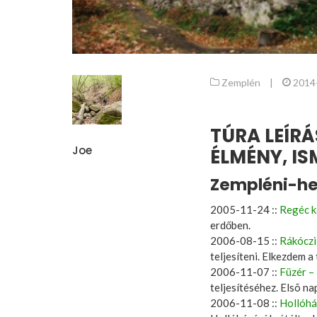
Zemplén
|
2014
TÚRA LEÍRÁ
Joe
ÉLMÉNY, I
Zempléni-he
2005-11-24 ::
Regéc k
erdőben.
2006-08-15 ::
Rákóczi
teljesíteni. Elkezdem a
2006-11-07 ::
Füzér –
teljesítéséhez. Elsõ na
2006-11-08 ::
Hollóhá