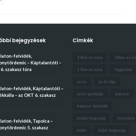
óbbi bejegyzések
Címkék
aton-felvidék,
13km-es túra
14km-es tú
nytördemic – Káptalantóti –
6. szakasz túra
17km-es túra
Aggtelek
az év
az év fája
aton-felvidék, Káptalantóti –
az év gombája
bakony
kkálla – az OKT 6. szakasz
balaton-felvidék
budai-hegység
börzsöny
aton-felvidék, Tapolca –
nytördemic 5. szakasz
bükk
bükk-hegység