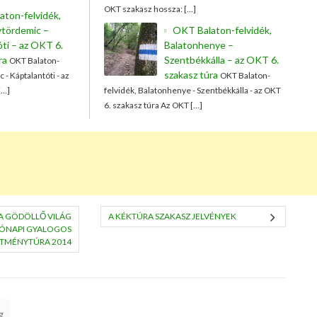
OKT szakasz hossza: […]
ton-felvidék,
tördemic –
OKT Balaton-felvidék,
ti – az OKT 6.
Balatonhenye –
ra
Szentbékkálla – az OKT 6.
OKT Balaton-
szakasz túra
- Káptalantóti - az
OKT Balaton-
[…]
felvidék, Balatonhenye - Szentbékkálla - az OKT
6. szakasz túra Az OKT […]
A GÖDÖLLŐ VILÁG
A KÉKTÚRA SZAKASZ JELVÉNYEK
ÓNAPI GYALOGOS
ÍTMÉNYTÚRA 2014
g