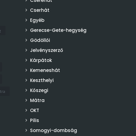
Cserehát
Cserhát
Egyéb
Gerecse-Gete-hegység
g
Gödöllői
Jelvényszerző
Kárpátok
Kemeneshát
Keszthelyi
Kőszegi
tra
Mátra
OKT
Pilis
Somogyi-dombság