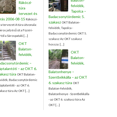
Balaton-
Rákóczi-
felvidék,
túra
Tapolca –
tervezet és
Badacsonytördemic 5.
írás 2006-08-15
Rákóczi-
szakasz
OKT Balaton-
ra tervezet A túra útvonala:
felvidék, Tapolca -
piros jelzésű út a Füzéri-
Badacsonytördemic OKT 5.
rtól a Sárospataki […]
szakasz Az OKT szakasz
OKT
hossza: […]
Balaton-
OKT
felvidék,
Balaton-
adacsonytördemic –
felvidék,
ptalantóti – az OKT 6.
Balatonhenye –
akasz túra
OKT Balaton-
Szentbékkálla – az OKT
lvidék, Badacsonytördemic
6. szakasz túra
OKT
Káptalantóti - az OKT 6.
Balaton-felvidék,
akasz túra Az OKT […]
Balatonhenye - Szentbékkálla
- az OKT 6. szakasz túra Az
OKT […]