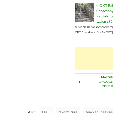
OKT Bala
Badacsony
Káptalantó
szakasz tú
felvidék, Badacsonytördemic 
OKT 6. szakasz túra Az OKT 
MARGIT
GYALOGL
TELJES
TAGS:
OKT
rákóczi-túra
zempléni-hegysé