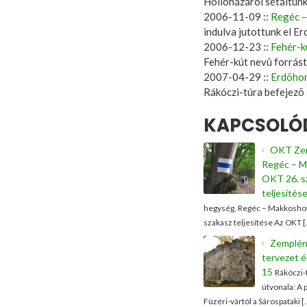
Hollóházáról sétáltunk 
2006-11-09 ::
Regéc –
indulva jutottunk el E
2006-12-23 ::
Fehér-k
Fehér-kút nevû forrást
2007-04-29 ::
Erdõhor
Rákóczi-túra befejezõ
KAPCSOLÓD
OKT Zem
Regéc – M
OKT 26. s
teljesítés
hegység, Regéc – Makkoshot
szakasz teljesítése Az OKT 
Zempléni
tervezet é
15
Rákóczi-
útvonala: A p
Füzéri-vártól a Sárospataki [