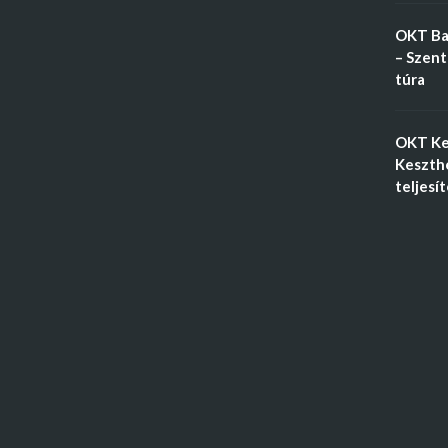
OKT Ba
– Szent
túra
OKT Ke
Keszthe
teljesí