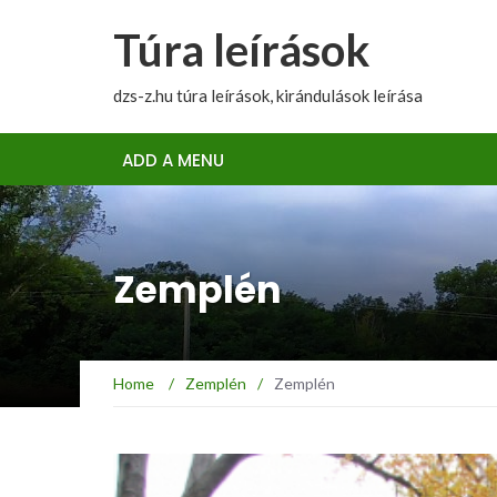
Túra leírások
dzs-z.hu túra leírások, kirándulások leírása
ADD A MENU
Zemplén
Home
/
Zemplén
/
Zemplén