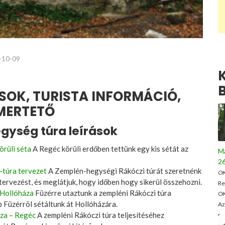
-10-09
SOK, TURISTA INFORMÁCIÓ,
SMERTETŐ
gység túra leírások
örüli séta
A Regéc körüli erdőben tettünk egy kis sétát az
M
26
-túra tervezet
A Zemplén-hegységi Rákóczi túrát szeretnénk
OK
 tervezést, és meglátjuk, hogy időben hogy sikerül összehozni.
Re
 Hollóháza
Füzérre utaztunk a zempléni Rákóczi túra
OK
p Füzérrõl sétáltunk át Hollóházára.
Az
za – Regéc
A zempléni Rákóczi túra teljesítéséhez