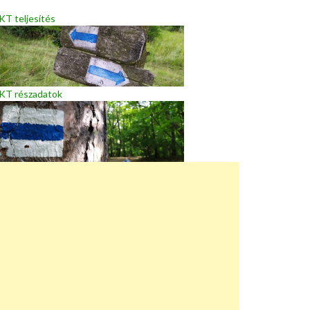
T teljesítés
KT részadatok