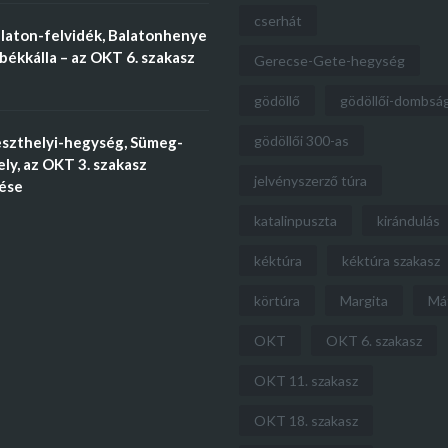
cserhát
laton-felvidék, Balatonhenye
békkálla – az OKT 6. szakasz
Gerecse-Gete-hegység
gödöllő
gödöllői-dombsá
gödöllői 300-as
szthelyi-hegység, Sümeg-
ly, az OKT 3. szakasz
jelvényszerző túra
tése
katalinpuszta
kirándulás
kéktúra
kéktúra szakasz
körtúra
Margita
Má
OKT
OKT 6. szakasz
OKT 11. szakasz
OKT 18. szakasz