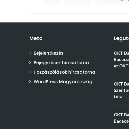
Meta
Legut
Bejelentkezés
OKT Bal
Badacso
Bejegyzések hírcsatorna
az OKT 
Hozzászólások hírcsatorna
WordPress Magyarország
OKT Bal
Szentbé
túra
OKT Bal
Badacso