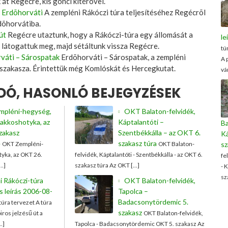
át Regécre, kis gönci kitérõvel.
 Erdõhorváti
A zempléni Rákóczi túra teljesítéséhez Regécrõl
rdõhorvátiba.
út
Regécre utaztunk, hogy a Rákóczi-túra egy állomását a
le
 látogattuk meg, majd sétáltunk vissza Regécre.
tú
váti – Sárospatak
Erdõhorváti – Sárospatak, a zempléni
A 
 szakasza. Érintettük még Komlóskát és Hercegkutat.
vá
Ó, HASONLÓ BEJEGYZÉSEK
pléni-hegység,
OKT Balaton-felvidék,
akkoshotyka, az
Káptalantóti –
B
zakasz
Szentbékkálla – az OKT 6.
Ká
e
szakasz túra
OKT Zempléni-
OKT Balaton-
sz
yka, az OKT 26.
felvidék, Káptalantóti - Szentbékkálla - az OKT 6.
fe
[…]
szakasz túra Az OKT […]
- 
sz
 Rákóczi-túra
OKT Balaton-felvidék,
s leírás 2006-08-
Tapolca –
Badacsonytördemic 5.
túra tervezet A túra
szakasz
iros jelzésű út a
OKT Balaton-felvidék,
…]
Tapolca - Badacsonytördemic OKT 5. szakasz Az