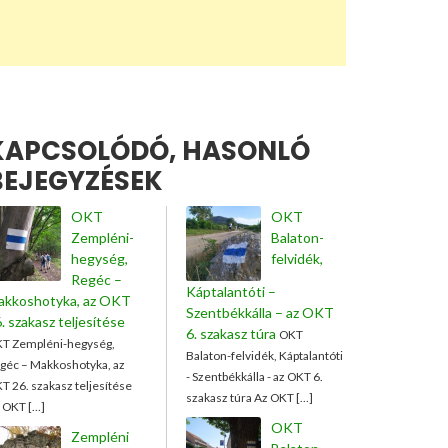
KAPCSOLÓDÓ, HASONLÓ
BEJEGYZÉSEK
OKT
OKT
Zempléni-
Balaton-
hegység,
felvidék,
Regéc –
Káptalantóti –
akkoshotyka, az OKT
Szentbékkálla – az OKT
. szakasz teljesítése
6. szakasz túra
OKT
T Zempléni-hegység,
Balaton-felvidék, Káptalantóti
géc – Makkoshotyka, az
- Szentbékkálla - az OKT 6.
T 26. szakasz teljesítése
szakasz túra Az OKT […]
 OKT […]
OKT
Zempléni